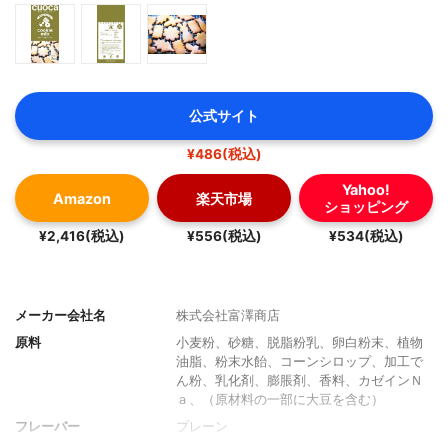
公式サイト
¥486(税込)
Yahoo!
Amazon
楽天市場
ショッピング
¥2,416(税込)
¥556(税込)
¥534(税込)
メーカー会社名
株式会社富澤商店
原料
小麦粉、砂糖、脱脂粉乳、卵白粉末、植物
油脂、粉末水飴、コーンシロップ、加工で
ん粉、乳化剤、膨脹剤、香料、カゼインＮ
ａ、（原材料の一部に大豆を含む）
フレーバー
プレーン