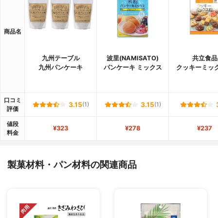
商品名
九州テーブル
波里(NAMISATO)
共立食品
九州パンケーキ
パンケーキ ミックス
クッキーミッ
口コミ
3.15
(1)
3.15
(1)
評価
値段
¥323
¥278
¥237
料金
製菓材料・パン材料の関連商品