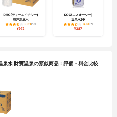
DHC(ディーエイチシー)
SOC(エスオーシー)
海洋深層水
温泉水99
3.61
3.61
(16)
(7)
¥972
¥387
カリ温泉水 財寶温泉の類似商品：評価・料金比較