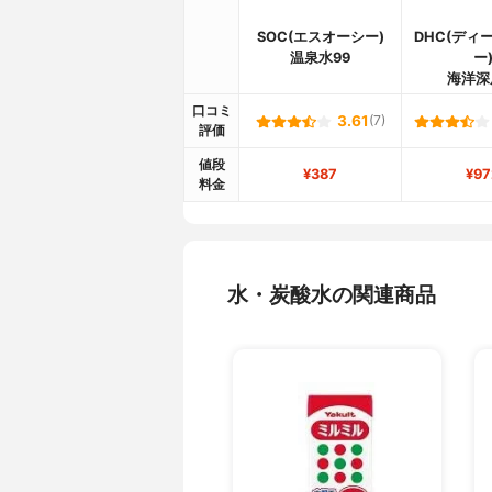
SOC(エスオーシー)
DHC(ディ
温泉水99
ー
海洋深
口コミ
3.61
(7)
評価
値段
¥387
¥97
料金
水・炭酸水の関連商品