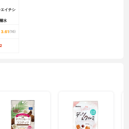
ーエイチシ
)
層水
3.61
(16)
2