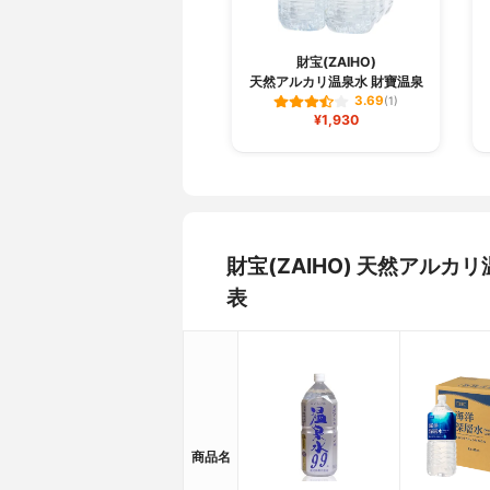
財宝(ZAIHO)
天然アルカリ温泉水 財寶温泉
3.69
(1)
¥1,930
財宝(ZAIHO) 天然アル
表
商品名