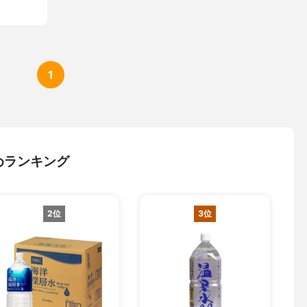
1
めランキング
2位
3位