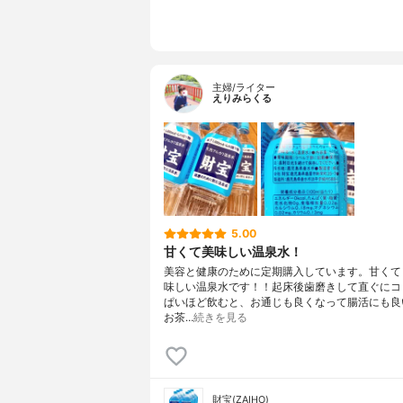
主婦/ライター
えりみらくる
5.00
甘くて美味しい温泉水！
美容と健康のために定期購入しています。甘くて
味しい温泉水です！！起床後歯磨きして直ぐにコ
ぱいほど飲むと、お通じも良くなって腸活にも良
お茶…
続きを見る
財宝(ZAIHO)