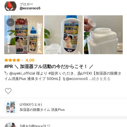
ブロガー
@eccoroco5
4.00
#PR ＼ 加湿器フル活動の今だからこそ！ ／
🏷️ @uyeki_official 様より #提供 いただき、⁡💁UYEKI【加湿器の除菌タ
イム消臭Plus 液体タイプ 500mL】を@eccoroco5 …
続きを見る
UYEKI(ウエキ)
加湿器の除菌タイム 消臭Plus
3歳＆0歳boy×OL🤍