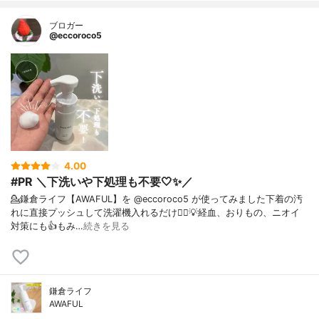
ブロガー
@eccoroco5
4.00
#PR ＼下洗いや下処理も不要🤍✨／
💁鎌倉ライフ【AWAFUL】を @eccoroco5 が使ってみました下着の汚
れに直接プッシュして洗濯機入れるだけ🙆‍♀️💡経血、おりもの、ニオイ
対策にも👍もみ…
続きを見る
鎌倉ライフ
AWAFUL