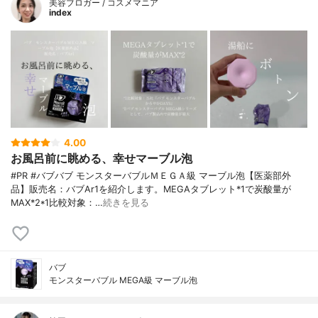
美容ブロガー / コスメマニア
index
4.00
お風呂前に眺める、幸せマーブル泡
#PR #バブバブ モンスターバブルＭＥＧＡ級 マーブル泡【医薬部外
品】販売名：バブAr1を紹介します。MEGAタブレット*1で炭酸量が
MAX*2*1比較対象：…
続きを見る
バブ
モンスターバブル MEGA級 マーブル泡