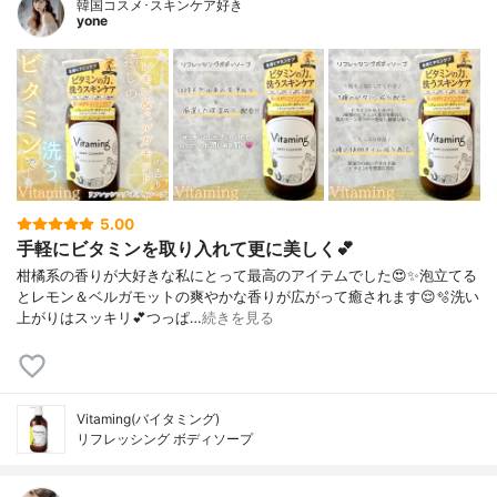
韓国コスメ･スキンケア好き
yone
5.00
手軽にビタミンを取り入れて更に美しく💕
柑橘系の香りが大好きな私にとって最高のアイテムでした😍✨️⁡泡立てる
とレモン＆ベルガモットの爽やかな香りが広がって癒されます😌️🫧⁡洗い
上がりはスッキリ💕つっぱ…
続きを見る
Vitaming(バイタミング)
リフレッシング ボディソープ