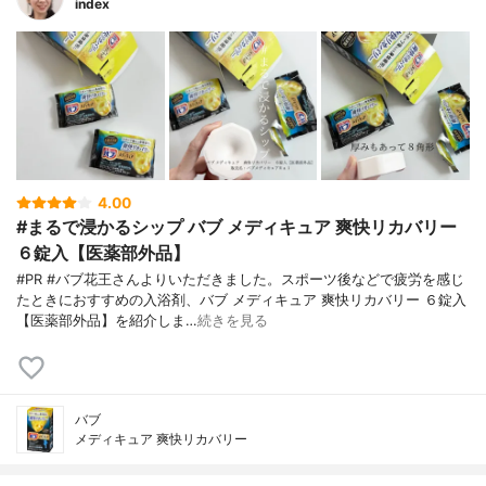
index
4.00
#まるで浸かるシップ バブ メディキュア 爽快リカバリー
６錠入【医薬部外品】
#PR #バブ花王さんよりいただきました。スポーツ後などで疲労を感じ
たときにおすすめの入浴剤、バブ メディキュア 爽快リカバリー ６錠入
【医薬部外品】を紹介しま…
続きを見る
バブ
メディキュア 爽快リカバリー