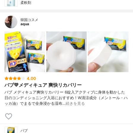
柔軟剤
韓国コスメ
aqua
4.00
バブ💛メディキュア 爽快リカバリー
バブ メディキュア爽快リカバリー 6錠入アクティブに身体を動かした
日のコンディショニング入浴におすすめ！W清涼成分（メントール・ハ
ッカ油）でまるで全身浸かる湿布…
続きを見る
バブ