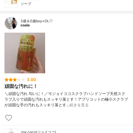
ソープ
3歳＆0歳boy×OL🤍
coala
3.00
頑固な汚れに！
＼頑固な汚れ 匂いに！／🫧ジョイココスクラブハンドソープ天然スク
ラブ入りで頑固な汚れもスッキリ落とす！アプリコットの極小スクラブ
が頑固な手の汚れもスッキリ落とす…
続きを見る
Joy.coco(ジョイココ)