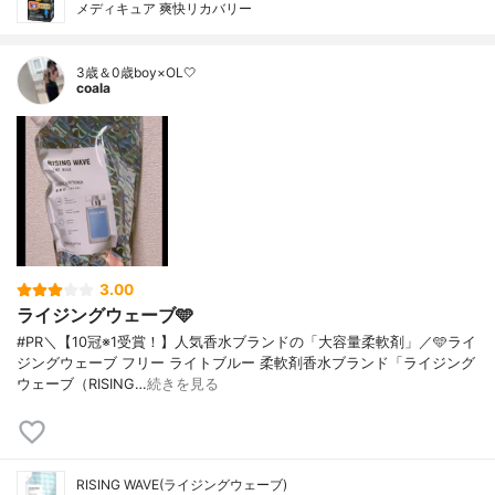
メディキュア 爽快リカバリー
3歳＆0歳boy×OL🤍
coala
3.00
ライジングウェーブ🩵
#PR＼【10冠※1受賞！】人気香水ブランドの「大容量柔軟剤」／🩵ライ
ジングウェーブ フリー ライトブルー 柔軟剤香水ブランド「ライジング
ウェーブ（RISING…
続きを見る
RISING WAVE(ライジングウェーブ)