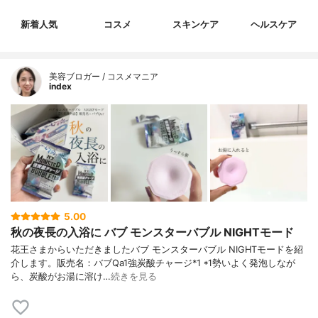
新着人気
コスメ
スキンケア
ヘルスケア
美容ブロガー / コスメマニア
index
5.00
秋の夜長の入浴に バブ モンスターバブル NIGHTモード
花王さまからいただきましたバブ モンスターバブル NIGHTモードを紹
介します。販売名：バブQa1強炭酸チャージ*1 *1勢いよく発泡しなが
ら、炭酸がお湯に溶け…
続きを見る