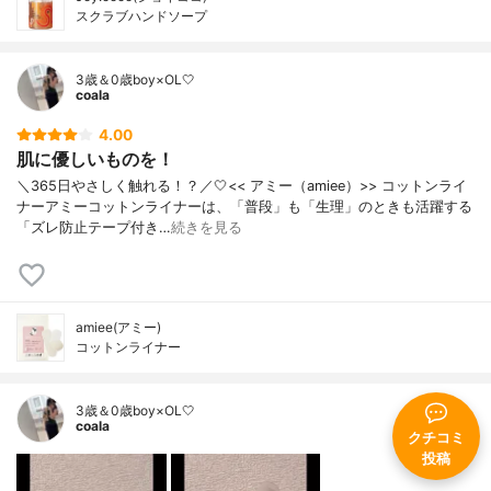
スクラブハンドソープ
3歳＆0歳boy×OL🤍
coala
4.00
肌に優しいものを！
＼365日やさしく触れる！？／🤍<< アミー（amiee）>> コットンライ
ナーアミーコットンライナーは、「普段」も「生理」のときも活躍する
「ズレ防止テープ付き…
続きを見る
amiee(アミー)
コットンライナー
3歳＆0歳boy×OL🤍
coala
クチコミ
投稿