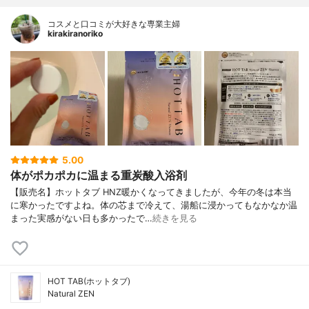
コスメと口コミが大好きな専業主婦
kirakiranoriko
5.00
体がポカポカに温まる重炭酸入浴剤
【販売名】ホットタブ HNZ暖かくなってきましたが、今年の冬は本当
に寒かったですよね。体の芯まで冷えて、湯船に浸かってもなかなか温
まった実感がない日も多かったで…
続きを見る
HOT TAB(ホットタブ)
Natural ZEN