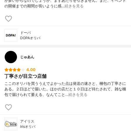
が多いからなのでしょうか、まずあたりを引きません。また、イベント
の開催までの期間が長いように感…
続きを見る
ドーパ
DOPAオリパ
じゅあん
4.00
丁寧さが目立つ店舗
ここのオリパを買ううえでよかった点は発送の速さと、梱包の丁寧さに
ある。２日ほどで届いた。ほかの店だと１０日ほど待たされて、雑な梱
包で届けられて萎える、なんてこと…
続きを見る
アイリス
Irisオリパ