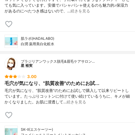
ても気に入っています。安価でバシャバシャ使えるのも魅力的♪保湿力
があるのにべたつき感はないので、…
続きを見る
肌ラボ(HADALABO)
白潤 薬用美白化粧水
ブラジリアンワックス脱毛&眉毛ケアサロン…
星 裕実
3.00
毛穴が気になり、"肌質改善"のためにお試...
毛穴が気になり、"肌質改善"のためにお試しで購入して以来リピートし
ています。たっぷりコットンに付けて使い続けているうちに、キメが細
かくなりました。お肌に浸透して…
続きを見る
SK-II(エスケーツー)
フェイシャルトリートメントエッセンス