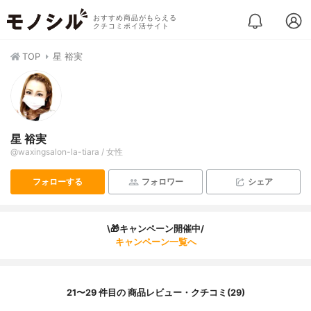
おすすめ商品がもらえる
クチコミポイ活サイト
TOP
星 裕実
星 裕実
@waxingsalon-la-tiara / 女性
フォローする
フォロワー
シェア
\🎁キャンペーン開催中/
キャンペーン一覧へ
21〜29 件目の 商品レビュー・クチコミ(29)