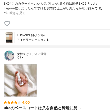
EX04このカラーすっごい人気でしたね買う前は断然EX05 Frosty
Lagoon推しだったんですけど実際に仕上がり見たらかなり好みで 気
づ…
続きを見る
LUNASOL(ルナソル)
アイカラーレーション N
女性向けメディア運営
うい
4.00
ukaのベースコートは爪を自然と綺麗に見...