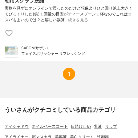
朝用スクラブ洗顔
実物を見ずにオンラインで買ったのだけど想像よりひと回り以上大きく
てびっくりした(笑)１回量の目安がティースプーン１杯なのでこれはコ
スパもよいのでは？と嬉しい誤算…
続きを見る
SABON(サボン)
フェイスポリッシャー リフレッシング
1
ういさんがクチコミしている商品カテゴリ
アイシャドウ
ネイルベースコート
日焼け止め
乳液
リップ
アイライナー
眉マスカラ
美容液
美白クリーム
洗顔料