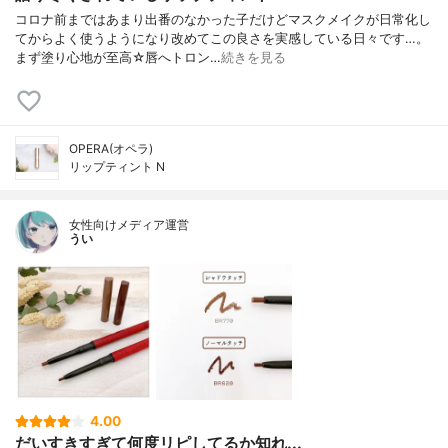
コロナ前まではあまり出番のなかった子だけどマスクメイクが日常化し
てからよく使うようになり改めてこの良さを実感している日々です…。
まず塗り心地が至高☆唇へトロン…
続きを見る
OPERA(オペラ)
リップティント N
女性向けメディア運営
うい
4.00
だいすきすぎて何度リピしてるか知れ...