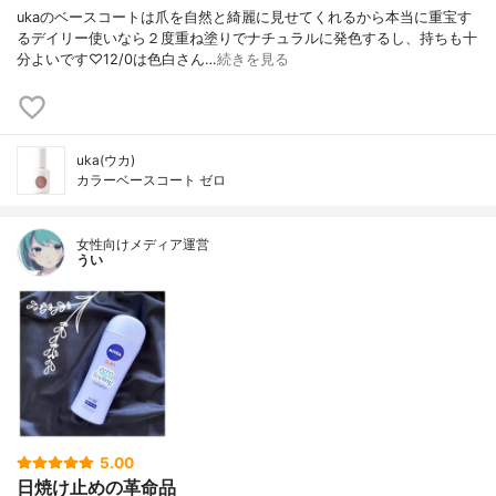
ukaのベースコートは爪を自然と綺麗に見せてくれるから本当に重宝す
るデイリー使いなら２度重ね塗りでナチュラルに発色するし、持ちも十
分よいです♡12/0は色白さん…
続きを見る
uka(ウカ)
カラーベースコート ゼロ
女性向けメディア運営
うい
5.00
日焼け止めの革命品