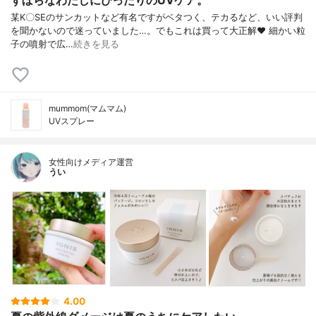
ずぼらなわたしにぴったりのUVケア。
某K〇SEのサンカットなど有名ですがベタつく、テカるなど、いい評判
を聞かないので迷っていました…。でもこれは買って大正解❤ 細かい粒
子の噴射で広…
続きを見る
mummom(マムマム)
UVスプレー
女性向けメディア運営
うい
4.00