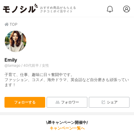
おすすめ商品がもらえる
クチコミポイ活サイト
TOP
Emily
@tamago / 40代前半 / 女性
子育て、仕事、趣味に日々奮闘中です。
ファッション、コスメ、海外ドラマ、英会話など自分磨きも頑張ってい
ます！
フォローする
フォロワー
シェア
\🎁キャンペーン開催中/
キャンペーン一覧へ