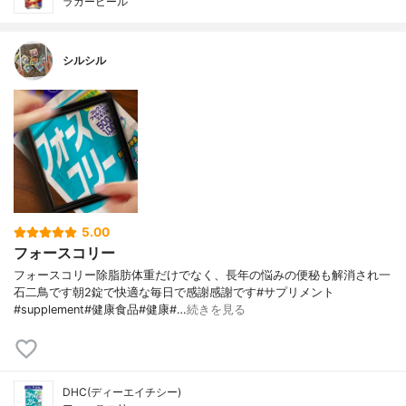
ラガービール
シルシル
5.00
フォースコリー
フォースコリー除脂肪体重だけでなく、長年の悩みの便秘も解消され一
石二鳥です朝2錠で快適な毎日で感謝感謝です#サプリメント
#supplement#健康食品#健康#…
続きを見る
DHC(ディーエイチシー)