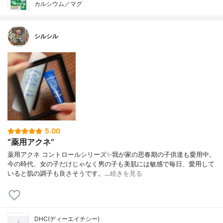
カルシウム／マグ
シルシル
5.00
“薬用アクネ”
薬用アクネ コントロールシリーズ✨我が家の思春期の子供達も愛用中。
今の時代、女の子だけじゃなく男の子も美肌には敏感で毎日、愛用して
いると肌の調子も良さそうです。…
続きを見る
DHC(ディーエイチシー)