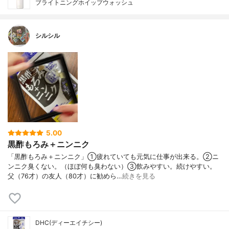
ブライトニングホイップウォッシュ
シルシル
5.00
黒酢もろみ＋ニンニク
「黒酢もろみ＋ニンニク」①疲れていても元気に仕事が出来る。②ニ
ンニク臭くない。（ほぼ何も臭わない）③飲みやすい。続けやすい。
父（76才）の友人（80才）に勧めら…
続きを見る
DHC(ディーエイチシー)