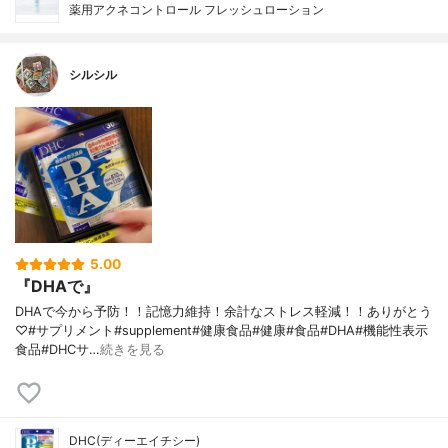
薬用アクネコントロール フレッシュローション
シルシル
5.00
『DHAで』
DHAで今から予防！！記憶力維持！余計なストレス軽減！！ありがとう
♡#サプリメント#supplement#健康食品#健康#食品#DHA#機能性表示
食品#DHCサ…
続きを見る
DHC(ディーエイチシー)