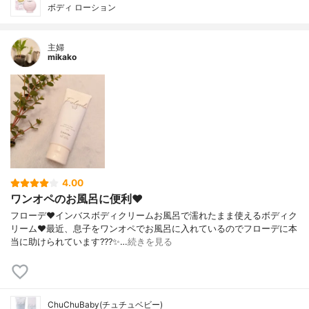
ボディ ローション
主婦
mikako
4.00
ワンオペのお風呂に便利❤️
フローデ❤️インバスボディクリームお風呂で濡れたまま使えるボディク
リーム❤️最近、息子をワンオペでお風呂に入れているのでフローデに本
当に助けられています???✨…
続きを見る
ChuChuBaby(チュチュベビー)