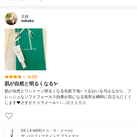
主婦
mikako
4.00
肌が自然と明るくなる✨
肌が自然とワントーン明るくなる化粧下地✨うるおいを与えながら、フ
レッシュなソフトフォーカス効果が気になる箇所を瞬時に目立ちにくく
します❤️さすがドゥラメール✨✨…
続きを見る
DE LA MER(ドゥ・ラ・メール)
ザ･パーフェクティング プライマー