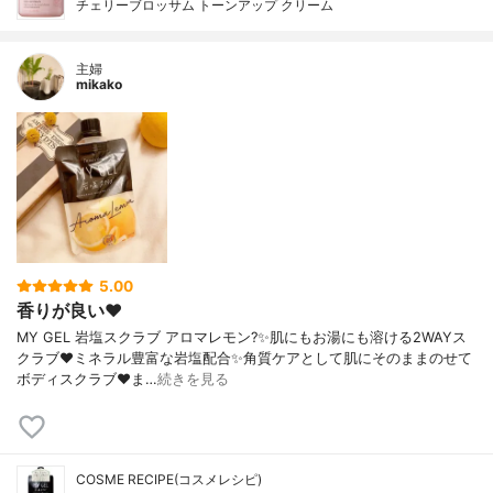
チェリーブロッサム トーンアップ クリーム
主婦
mikako
5.00
香りが良い❤️
MY GEL 岩塩スクラブ アロマレモン?✨肌にもお湯にも溶ける2WAYス
クラブ❤️ミネラル豊富な岩塩配合✨角質ケアとして肌にそのままのせて
ボディスクラブ❤️ま…
続きを見る
COSME RECIPE(コスメレシピ)