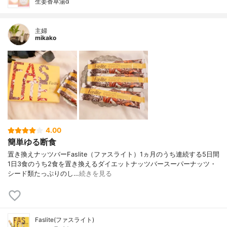
生姜香草湯α
主婦
mikako
4.00
簡単ゆる断食
置き換えナッツバーFaslite（ファスライト）1ヵ月のうち連続する5日間
1日3食のうち2食を置き換えるダイエットナッツバースーパーナッツ・
シード類たっぷりのし…
続きを見る
Faslite(ファスライト)