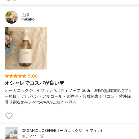
主婦
mikako
5.00
オシャレでコスパが良い❤️
オーガニックジョセフィン ?ボディソープ 500ml6種の無添加実現フリ
ー項目： パラベン・アルコール・鉱物油・合成色素シリコン・紫外線
吸収剤なめらかでつややか…
続きを見る
ORGANIC JOSEFIN(オーガニックジョセフィン)
ボディソープ