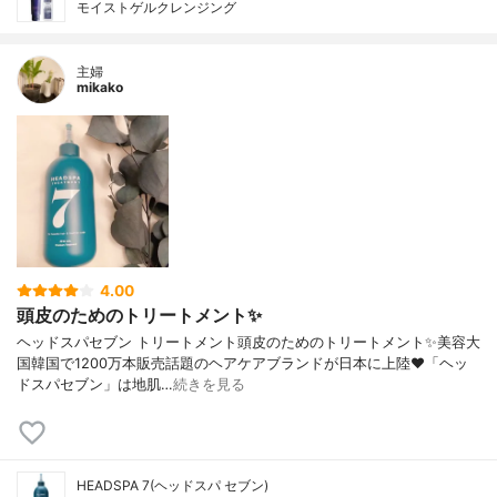
モイストゲルクレンジング
主婦
mikako
4.00
頭皮のためのトリートメント✨
ヘッドスパセブン トリートメント頭皮のためのトリートメント✨ 美容大
国韓国で1200万本販売話題のヘアケアブランドが 日本に上陸❤️ 「ヘッ
ドスパセブン」は地肌…
続きを見る
HEADSPA 7(ヘッドスパ セブン)