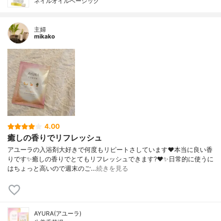
ネイルオイルベーシック
主婦
mikako
4.00
癒しの香りでリフレッシュ
アユーラの入浴剤大好きで何度もリピートさしています❤️本当に良い香
りです✨癒しの香りでとてもリフレッシュできます?❤️✨日常的に使うに
はちょっと高いので週末のご…
続きを見る
AYURA(アユーラ)