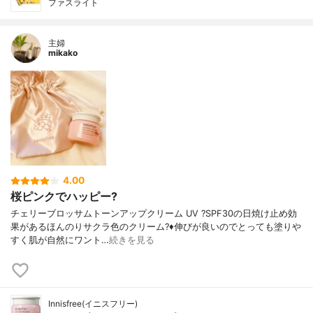
ファスライト
主婦
mikako
4.00
桜ピンクでハッピー?
チェリーブロッサムトーンアップクリーム UV ?SPF30の日焼け止め効
果があるほんのりサクラ色のクリーム?♦︎伸びが良いのでとっても塗りや
すく肌が自然にワント…
続きを見る
Innisfree(イニスフリー)