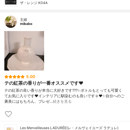
ザ・レンジ K04A
主婦
mikako
5.00
テの紅茶の香りが一番オススメです❤️
テの紅茶の良い香りが本当に大好きです???✨ボトルもとっても可愛く
てお気に入りです❤️インテリアに馴染むのも良いです☺️❤️✨自分へのご
褒美にはもちろん、プレゼ…
続きを見る
Les Merveilleuses LADURÉE(レ・メルヴェイユーズ ラデュレ)