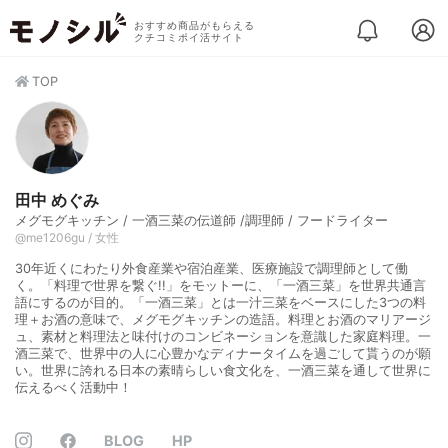
おすすめ商品がもらえる
クチコミポイ活サイト
TOP
田中 めぐみ
メグモグキッチン / 一酒三菜の伝道師 /調理師 / フードライター
@me1206gu / 女性
30年近くにわたり外食産業や宿泊産業、医療施設で調理師として働
く。「料理で世界を繋ぐ!!」をモットーに、「一酒三菜」を世界共通言
語にするのが目的。「一酒三菜」とは一汁三菜をベースにした3つの料
理＋お酒の意味で、メグモグキッチンの造語。料理とお酒のマリアージ
ュ、素材と料理法と味付けのコンビネーションを意識した家庭料理。一
酒三菜で、世界中の人に心豊かなディナータイムを過ごして貰うのが願
い。世界に誇れる日本の素晴らしい食文化を、一酒三菜を通して世界に
伝えるべく活動中！
BLOG
HP