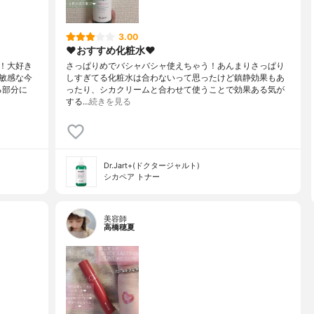
3.00
❤︎おすすめ化粧水❤︎
！大好き
さっぱりめでバシャバシャ使えちゃう！あんまりさっぱり
敏感な今
しすぎてる化粧水は合わないって思ったけど鎮静効果もあ
る部分に
ったり、シカクリームと合わせて使うことで効果ある気が
する…
続きを見る
Dr.Jart+(ドクタージャルト)
シカペア トナー
美容師
高橋穂夏