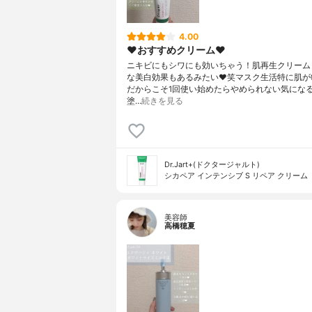
4.00
❤︎おすすめクリーム❤︎
ニキビにもシワにも効いちゃう！肌再生クリーム
な美白効果もあるみたい❤︎笑マスク生活特に肌が
だからこそ1回使い始めたらやめられない気にな
塗…
続きを見る
Dr.Jart+(ドクタージャルト)
シカペア インテンシブ S リペア クリーム
美容師
高橋穂夏