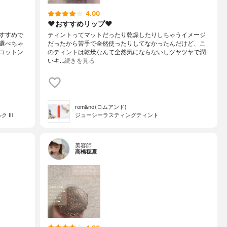
4.00
❤︎おすすめリップ❤︎
すすめで
ティントってマットだったり乾燥したりしちゃうイメージ
選べちゃ
だったから苦手で全然使ったりしてなかったんだけど、こ
コットン
のティントは乾燥なんて全然気にならないしツヤツヤで潤
いキ…
続きを見る
rom&nd(ロムアンド)
ク Ⅲ
ジューシーラスティングティント
美容師
高橋穂夏