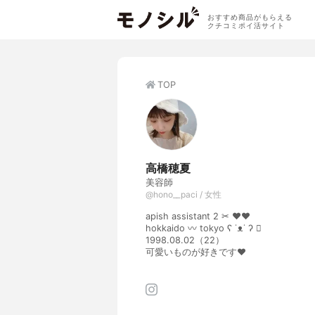
おすすめ商品がもらえる
クチコミポイ活サイト
TOP
高橋穂夏
美容師
@hono__paci / 女性
apish assistant 2 ✂︎ ❤︎❤︎
hokkaido 〰 tokyo ʕ ˙ᴥ˙ ʔ 
1998.08.02（22）
可愛いものが好きです❤︎