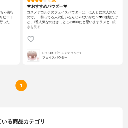
4.00
❤︎おすすめパウダー❤︎
くちゃ流行
コスメデコルテのフェイスパウダーは、ほんとに大人気な
リピート
ので、、持ってる人沢山いるんじゃないかな〜❤︎6種類だけ
行った
ど、1番人気なのはきっとこの#00だと思いますラメと…
続
きを見る
DECORTÉ(コスメデコルテ)
フェイスパウダー
1
ている商品カテゴリ