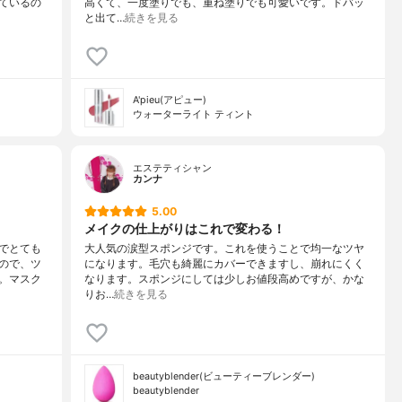
ているの
高くて、一度塗りでも、重ね塗りでも可愛いです。ドバッ
と出て…
続きを見る
A'pieu(アピュー)
ウォーターライト ティント
エステティシャン
カンナ
5.00
メイクの仕上がりはこれで変わる！
でとても
大人気の涙型スポンジです。これを使うことで均一なツヤ
ので、ツ
になります。毛穴も綺麗にカバーできますし、崩れにくく
。マスク
なります。スポンジにしては少しお値段高めですが、かな
りお…
続きを見る
beautyblender(ビューティーブレンダー)
beautyblender