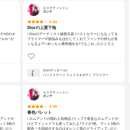
エステティシャン
カンナ
4.00
Diorの上質下地
テHDのオ
\ Diorのアーティスト秘密兵器 /ベストセラーにもなってる
マルホ "が
プライマー♡肌悩みをぼかしてくれてファンデの持ちが良
くなるよ??‍♀️めっちゃ透明感出る?でもこれ…
続きを見る
Dior(ディオール)
バックステージ フェイス＆ボディ プライマー
エステティシャン
カンナ
4.00
春色パレット
ムアンドや
\ ロムアンドの隠れ人気商品 /リップで有名なロムアンドや
ット3色の
けどアイシャドウも使ってみたよ?ラメが1色、マット3色の
好…
続き
配色！今回紹介するのはオレンジ系のドライアップ…
続き