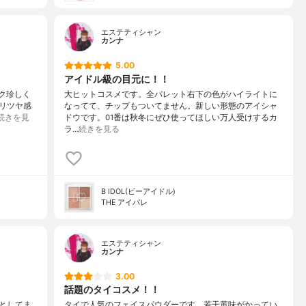
エステティシャン
カンナ
5.00
アイドル級の目元に！！
スク珍しく
大ヒットコスメです。全パレット右下の色がハイライトに
リツヤ感
なってて、チップもついてません。新しい形態のアイシャ
続きを見
ドウです。01番は秋冬にぜひ使ってほしい万人受けするカ
ラ…
続きを見る
B IDOL(ビーアイドル)
THE アイパレ
エステティシャン
カンナ
3.00
話題のタイコスメ！！
としてま
タイで人気のフェイスパウダーです。若干黄味がかってい