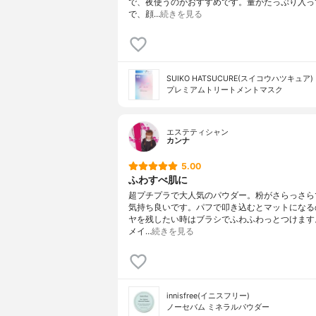
で、夜使うのがおすすめです。量がたっぷり入っ
で、顔…
続きを見る
SUIKO HATSUCURE(スイコウハツキュア)
プレミアムトリートメントマスク
エステティシャン
カンナ
5.00
ふわすべ肌に
超プチプラで大人気のパウダー。粉がさらっさら
気持ち良いです。パフで叩き込むとマットになる
ヤを残したい時はブラシでふわふわっとつけます
メイ…
続きを見る
innisfree(イニスフリー)
ノーセバム ミネラルパウダー