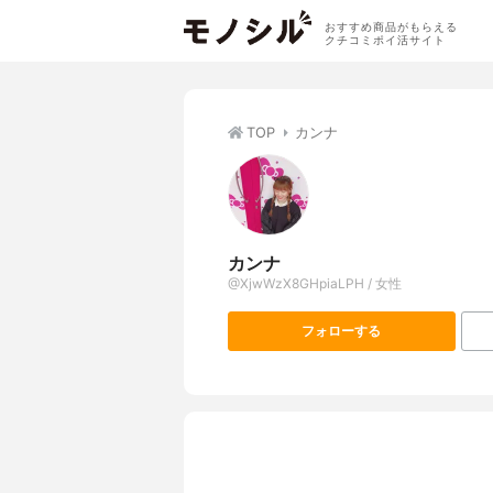
おすすめ商品がもらえる
クチコミポイ活サイト
TOP
カンナ
カンナ
@XjwWzX8GHpiaLPH / 女性
フォローする