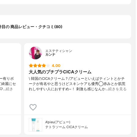
 件目の 商品レビュー・クチコミ(80)
エステティシャン
カンナ
4.00
大人気のプチプラCICAクリーム
バー有りボ
\ 韓国のCICAクリーム ? /アピューといえばティントとかチ
て綺麗にセ
ークが有名やと思うけどスキンケアも優秀◯赤みとか肌荒
♡…
続き
れしやすい人におすすめ~！ 刺激も感じなんか…
続きを見る
A'pieu(アピュー)
テトラソーム CICAクリーム