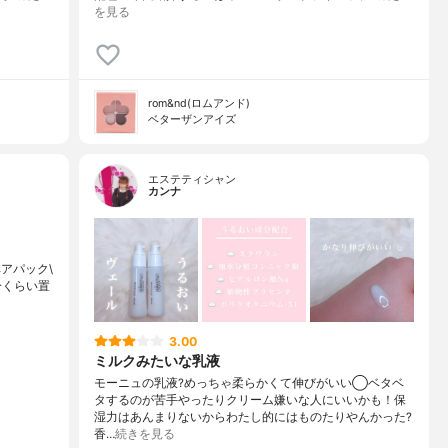
を見る
rom&nd(ロムアンド)
ベターザンアイズ
エステティシャン
カンナ
のヘアパック\
分くらい置
3.00
ミルクみたいな乳液
モーニュの乳液?めっちゃ柔らかくて伸びがいい◯ベタベ
タするのが苦手やったりクリーム嫌いな人にいいかも！保
湿力はあんまりないからわたし的にはものたりやんかった?
香…
続きを見る