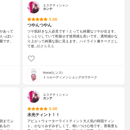
エステティシャン
カンナ
5.00
つやんつやん
があって
ツヤ肌好きな人必見です！とっても綺麗なツヤが出ます。
人っぽい
しっとりしていて乾燥せず使用感も良いです。透明感かな
麗です。
り上がって綺麗な肌に見えます。ハイライト兼チークとし
て使…
続きを見る
hince(ヒンス)
トゥルーディメンショングロウチーク
エステティシャン
カンナ
5.00
水光ティント！！
朝までぷ
アピュ＋ウォーターライトティント大人気の韓国ティン
あるの
ト。かなりみずみずしくて、軽いつけ心地です。密着度も