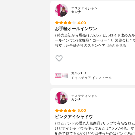
エステティシャン
カンナ
4.00
お手軽オールインワン
\ 発売当初から爆売れ /カルテヒルロイド改めカル
ールインワン?化粧品 " コーセー " と 製薬会社 " 
設立した合併会社のスキンケア…
続きを見る
カルテHD
モイスチュア インストール
エステティシャン
カンナ
5.00
ピンクアイシャドウ
\ ロムアンドの隠れ人気商品 /リップで有名なロ
けどアイシャドウも使ってみたよ?ラメが1色、マ
配色で似てるんやけど今回使ったのはピンク系が