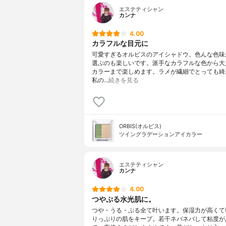
エステティシャン
カンナ
4.00
カラフルな目元に
可愛すぎるオルビスのアイシャドウ。色んな色味
選ぶのも楽しいです。派手なカラフルな色から大
カラーまで楽しめます。ラメが繊細でとっても綺
私の…
続きを見る
ORBIS(オルビス)
ツイングラデーションアイカラー
エステティシャン
カンナ
4.00
つやぷる水光肌に。
つや・うる・ぷる全て叶います。保湿力が高くて
りっぷりの肌をキープ。若干ネバネバして粘度が