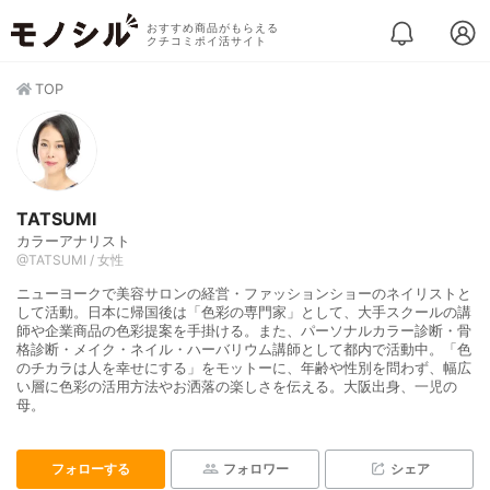
おすすめ商品がもらえる
クチコミポイ活サイト
TOP
TATSUMI
カラーアナリスト
@TATSUMI / 女性
ニューヨークで美容サロンの経営・ファッションショーのネイリストと
して活動。日本に帰国後は「色彩の専門家」として、大手スクールの講
師や企業商品の色彩提案を手掛ける。また、パーソナルカラー診断・骨
格診断・メイク・ネイル・ハーバリウム講師として都内で活動中。「色
のチカラは人を幸せにする」をモットーに、年齢や性別を問わず、幅広
い層に色彩の活用方法やお洒落の楽しさを伝える。大阪出身、一児の
母。
フォローする
フォロワー
シェア