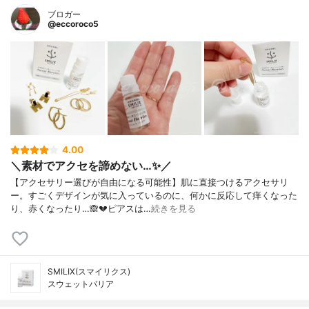
ブロガー
@eccoroco5
4.00
＼素材でアクセを諦めない…✨／
【アクセサリー選びが自由になる可能性】肌に直接つけるアクセサリ
ー。⁡すごくデザインが気に入っているのに、何かに反応して痒くなった
り、赤くなったり…🙈💔⁡ピアスは…
続きを見る
SMILIX(スマイリクス)
スウェットバリア