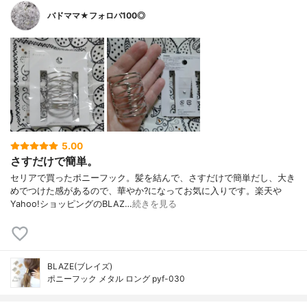
バドママ★フォロバ100◎
5.00
さすだけで簡単。
セリアで買ったポニーフック。髪を結んで、さすだけで簡単だし、大き
めでつけた感があるので、華やか?になってお気に入りです。楽天や
Yahoo!ショッピングのBLAZ…
続きを見る
BLAZE(ブレイズ)
ポニーフック メタル ロング pyf-030