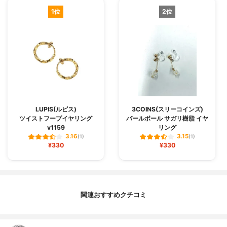
1位
2位
LUPIS(ルピス)
3COINS(スリーコインズ)
ツイストフープイヤリング
パールボール サガリ樹脂 イヤ
v1159
リング
3.16
3.15
(1)
(1)
¥330
¥330
関連おすすめクチコミ