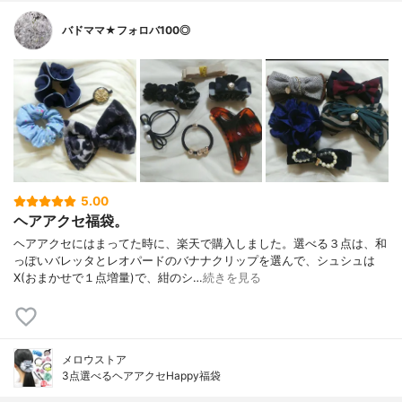
バドママ★フォロバ100◎
5.00
ヘアアクセ福袋。
ヘアアクセにはまってた時に、楽天で購入しました。選べる３点は、和
っぽいバレッタとレオパードのバナナクリップを選んで、シュシュは
X(おまかせで１点増量)で、紺のシ…
続きを見る
メロウストア
3点選べるヘアアクセHappy福袋