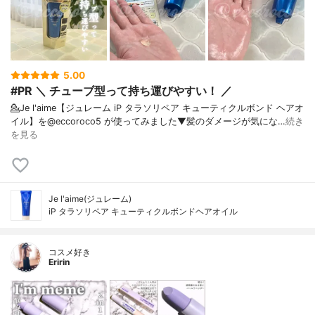
5.00
#PR ＼ チューブ型って持ち運びやすい！ ／
💁Je l'aime【ジュレーム iP タラソリペア キューティクルボンド ヘアオ
イル】を@eccoroco5 が使ってみました⁡⁡⁡⁡▼⁡髪のダメージが気にな…
続き
を見る
Je l'aime(ジュレーム)
iP タラソリペア キューティクルボンドヘアオイル
コスメ好き
Eririn