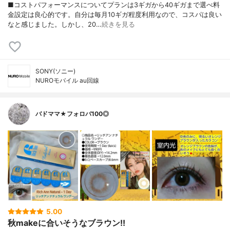
■コストパフォーマンスについてプランは3ギガから40ギガまで選べ料
金設定は良心的です。自分は毎月10ギガ程度利用なので、コスパは良い
なと感じました。しかし、20…
続きを見る
SONY(ソニー)
NUROモバイル au回線
バドママ★フォロバ100◎
5.00
秋makeに合いそうなブラウン!!