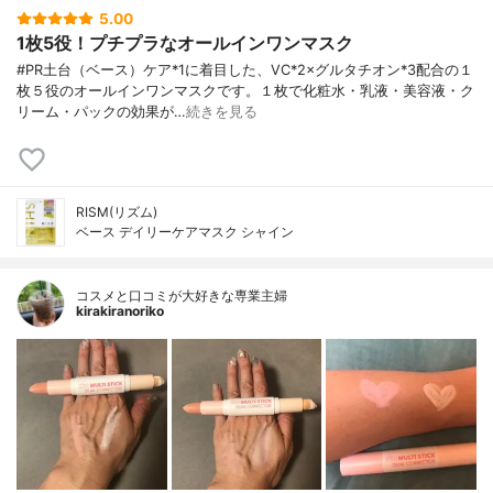
5.00
1枚5役！プチプラなオールインワンマスク
#PR土台（ベース）ケア*1に着目した、VC*2×グルタチオン*3配合の１
枚５役のオールインワンマスクです。１枚で化粧水・乳液・美容液・ク
リーム・パックの効果が…
続きを見る
RISM(リズム)
ベース デイリーケアマスク シャイン
コスメと口コミが大好きな専業主婦
kirakiranoriko