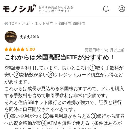
おすすめ商品がもらえる
クチコミポイ活サイト
TOP
お金
ネット証券
SBI証券 SBI証券
えすえ2913
5.00
更新日時：6ヶ月以上前
これからは米国高配当ETFがおすすめ！
SBI証券を利用しています。良いところは①取引手数料が
安い②銘柄数が多い③クレジットカード積立がお得など
があります。
これからは成長が見込める米国株おすすめで、ドルを購入
する手数料を含めて取引手数料は非常に安価です。
それと住信SBIネット銀行との連携が強力で、証券と銀行
を同時に口座開設されるべきです。
①高い金利がつく②毎月利息がもらえる③銀行から証券
への資金移動が楽④ATMも無料で使える（条件はあるが