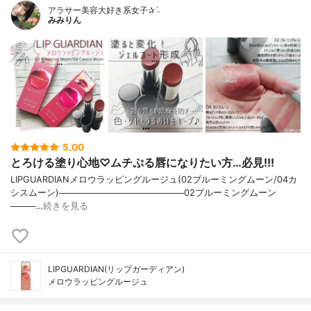
アラサー美容大好き系女子✰ˊ˗
みみりん
5.00
とろける塗り心地♡ムチぷる唇になりたい方…必見!!!
LIPGUARDIANメロウラッピングルージュ(02ブルーミングムーン/04カ
シスムーン)────────────────────02ブルーミングムーン
────…
続きを見る
LIPGUARDIAN(リップガーディアン)
メロウラッピングルージュ