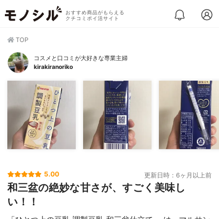
おすすめ商品がもらえる
クチコミポイ活サイト
TOP
コスメと口コミが大好きな専業主婦
kirakiranoriko
5.00
更新日時：6ヶ月以上前
和三盆の絶妙な甘さが、すごく美味し
い！！