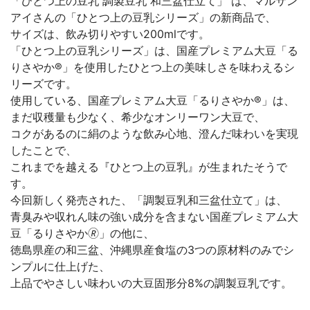
「ひとつ上の豆乳 調製豆乳 和三盆仕立て」 は、マルサン
アイさんの「ひとつ上の豆乳シリーズ」の新商品で、
サイズは、飲み切りやすい200mlです。
「ひとつ上の豆乳シリーズ」は、国産プレミアム大豆「る
りさやか®」を使用したひとつ上の美味しさを味わえるシ
リーズです。
使用している、国産プレミアム大豆「るりさやか®」は、
まだ収穫量も少なく、希少なオンリーワン大豆で、
コクがあるのに絹のような飲み心地、澄んだ味わいを実現
したことで、
これまでを越える『ひとつ上の豆乳』が生まれたそうで
す。
今回新しく発売された、「調製豆乳和三盆仕立て」は、
青臭みや収れん味の強い成分を含まない国産プレミアム大
豆「るりさやか🄬」の他に、
徳島県産の和三盆、沖縄県産食塩の3つの原材料のみでシ
ンプルに仕上げた、
上品でやさしい味わいの大豆固形分8%の調製豆乳です。