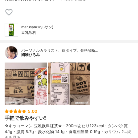
marusan(マルサン)
豆乳飲料
パーソナルカラリスト、顔タイプ、骨格診断…
國唯ひろみ
5.00
手軽で飲みやすい❗️
☆キッコーマン 豆乳飲料紅茶☆・200mlあたり123kcal・タンパク質
4.1g・脂質 5.7g・炭水化物 14.1g・食塩相当量 0.19g・カリウム 2…
続
きを見る