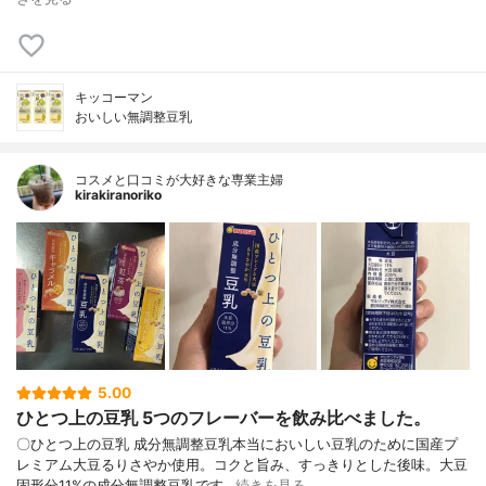
キッコーマン
おいしい無調整豆乳
コスメと口コミが大好きな専業主婦
kirakiranoriko
5.00
ひとつ上の豆乳 5つのフレーバーを飲み比べました。
〇ひとつ上の豆乳 成分無調整豆乳本当においしい豆乳のために国産プ
レミアム大豆るりさやか使用。コクと旨み、すっきりとした後味。大豆
固形分11%の成分無調整豆乳です…
続きを見る