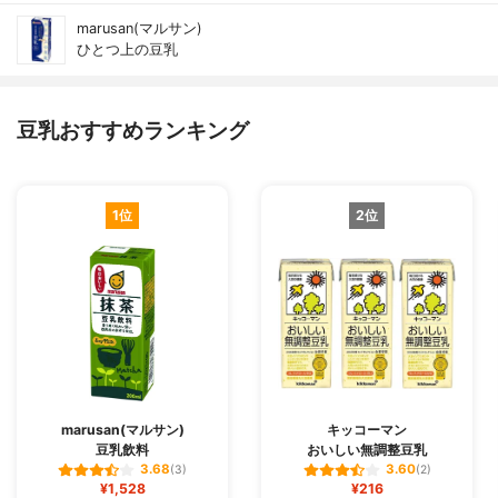
marusan(マルサン)
ひとつ上の豆乳
豆乳おすすめランキング
1位
2位
marusan(マルサン)
キッコーマン
豆乳飲料
おいしい無調整豆乳
3.68
3.60
(3)
(2)
¥1,528
¥216