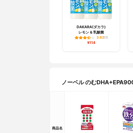
DAKARA(ダカラ)
レモン & 乳酸菌
3.62
(1)
¥114
ノーベル のむDHA+EPA
商品名