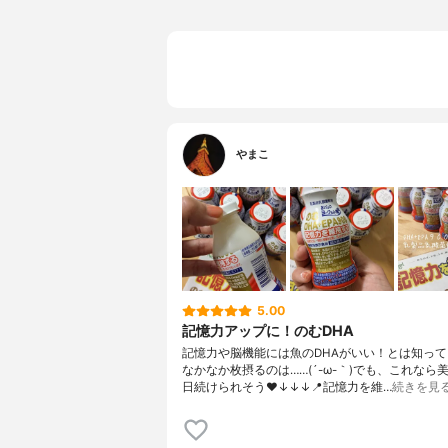
やまこ
5.00
記憶力アップに！のむDHA
記憶力や脳機能には魚のDHAがいい！とは知っ
なかなか枚摂るのは……(´-ω-｀)⁡⁡でも、これなら
日続けられそう❤⁡⁡↓↓↓⁡⁡📍記憶力を維…
続きを見