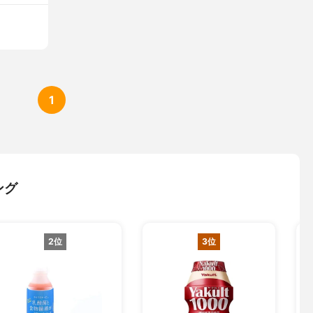
1
ング
2位
3位