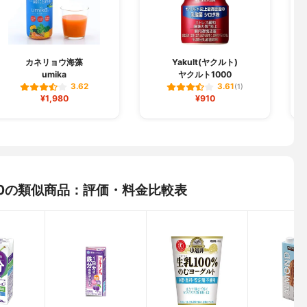
カネリョウ海藻
Yakult(ヤクルト)
umika
ヤクルト1000
3.62
3.61
(1)
¥1,980
¥910
900の類似商品：評価・料金比較表