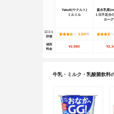
Yakult(ヤクルト)
森永乳業(mo
ミルミル
１日不足分の
ヨーグ
口コミ
3.60
(1)
評価
値段
¥2,680
¥2,3
料金
牛乳・ミルク・乳酸菌飲料