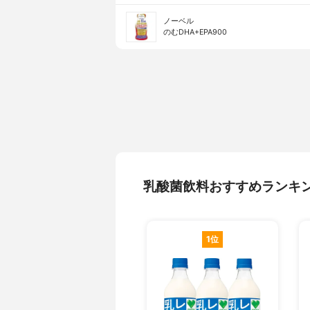
ノーベル
のむDHA+EPA900
乳酸菌飲料おすすめランキ
1位