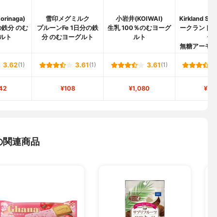
rinaga)
雪印メグミルク
小岩井(KOIWAI)
Kirkland Si
鉄分 のむ
プルーンFe 1日分の鉄
生乳 100％のむヨーグ
ークランド
ルト
分 のむヨーグルト
ルト
ー)
無糖アーモ
3.62
(1)
3.61
(1)
3.61
(1)
42
¥108
¥1,080
¥21
の関連商品