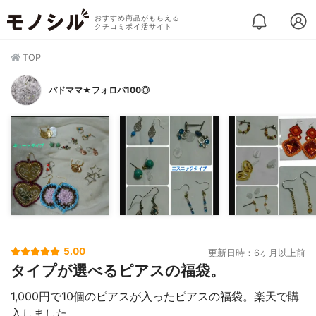
おすすめ商品がもらえる
クチコミポイ活サイト
TOP
バドママ★フォロバ100◎
5.00
更新日時：6ヶ月以上前
タイプが選べるピアスの福袋。
1,000円で10個のピアスが入ったピアスの福袋。楽天で購
入しました。