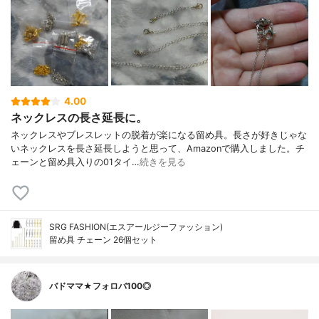
4.00
ネックレスの長さ延長に。
ネックレスやブレスレットの脱着が楽になる留め具。長さが好きじゃな
いネックレスを長さ延長しようと思って、Amazonで購入しました。チ
ェーンと留め具入りの01タイ…
続きを見る
SRG FASHION(エスアールジーファッション)
留め具 チェーン 26個セット
バドママ★フォロバ100◎