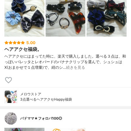
5.00
ヘアアクセ福袋。
ヘアアクセにはまってた時に、楽天で購入しました。選べる３点は、和
っぽいバレッタとレオパードのバナナクリップを選んで、シュシュは
X(おまかせで１点増量)で、紺のシ…
続きを見る
メロウストア
3点選べるヘアアクセHappy福袋
バドママ★フォロバ100◎