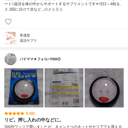
ート❕❕温活を体の中からサポートするサプリメントです✴1日2～4粒を、
２.3回に分けて水など…
続きを見る
草漢堂
温活サプリ
バドママ★フォロバ100◎
5.00
リピ。押し入れの中などに。
100均ワッツで買いましたが、キャンドゥのネットやセリアでも買える