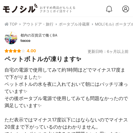
おすすめ商品がもらえる
クチコミポイ活サイト
TOP
アウトドア・旅行
ポータブル冷蔵庫
MOL(モル) ポータブ
都内の百貨店で働くBA
tocco
4.00
更新日時：6ヶ月以上前
ペットボトルが凍ります✨
自宅の電源で使用してみて約1時間ほどでマイナス17度ま
で下がりました✨
ペットボトルの水を夜に入れておいて朝にはバッチリ凍っ
ています✨
その後ポータブル電源で使用してみても問題なかったので
満足しています✨
ただ表示ではマイナス17度以下にはならないのでマイナス
20度まで下がっているのかはわかりません。