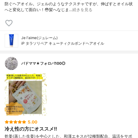
防ぐヘアオイル。ジェルのようなテクスチャですが、伸ばすとオイル状
へと変化して面白い！😳髪へなじま…
続きを見る
Je l'aime(ジュレーム)
iP タラソリペア キューティクルボンドヘアオイル
バドママ★フォロバ100◎
5.00
冷え性の方にオススメ!!
乾姜(蒸した生姜)を中心とした、和漢エキスが12種類配合、温活をサポ