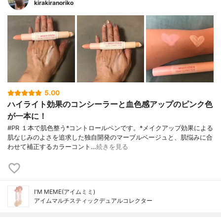
kirakiranoriko
5.00
ハイライト効果のコンシーラーと血色感アップのピンク色
が一本に！
#PR １本で肌色整う*コントロールペンです。*メイクアップ効果による
肌なじみのよさを追求した独自開発のマーブルベージュと、肌悩みに合
わせて補正するカラーコント…
続きを見る
I'M MEME(アイムミミ)
アイムマルチスティックデュアルコレクター