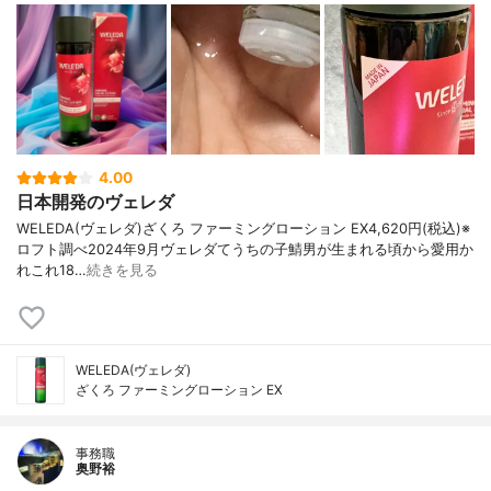
4.00
日本開発のヴェレダ
WELEDA(ヴェレダ)ざくろ ファーミングローション EX4,620円(税込)※
ロフト調べ2024年9月ヴェレダてうちの子鯖男が生まれる頃から愛用か
れこれ18…
続きを見る
WELEDA(ヴェレダ)
ざくろ ファーミングローション EX
事務職
奥野裕