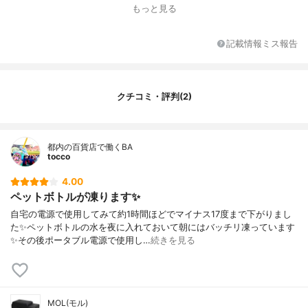
重さ
9kg
もっと見る
定格消費電力量
45W
付属品
ACコード（家庭用100V）、DCコード（車
記載情報ミス報告
用12V-24V）
AC電源コードの長さ
2m(アダプター含む)
DC電源コードの長さ
3.5m
クチコミ・評判(2)
使用可能温度
‐
カラー
グレー
保証期間
1年
都内の百貨店で働くBA
tocco
その他の特徴
冷凍機能、バッテリー保護機能、2Lペット
ボトル収納可
4.00
設定可能温度
-20〜20℃
ペットボトルが凍ります✨
自宅の電源で使用してみて約1時間ほどでマイナス17度まで下がりまし
た✨ペットボトルの水を夜に入れておいて朝にはバッチリ凍っています
✨その後ポータブル電源で使用し…
続きを見る
MOL(モル)