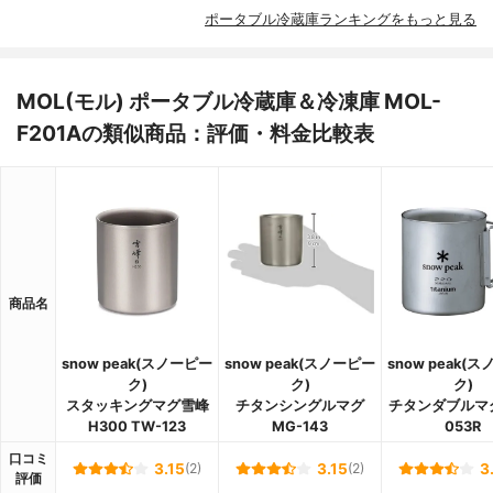
ポータブル冷蔵庫ランキングをもっと見る
MOL(モル) ポータブル冷蔵庫＆冷凍庫 MOL-
F201Aの類似商品：評価・料金比較表
商品名
snow peak(スノーピー
snow peak(スノーピー
snow peak(
ク)
ク)
ク)
スタッキングマグ雪峰
チタンシングルマグ
チタンダブルマグ
H300 TW-123
MG-143
053R
口コミ
3.15
(2)
3.15
(2)
3
評価