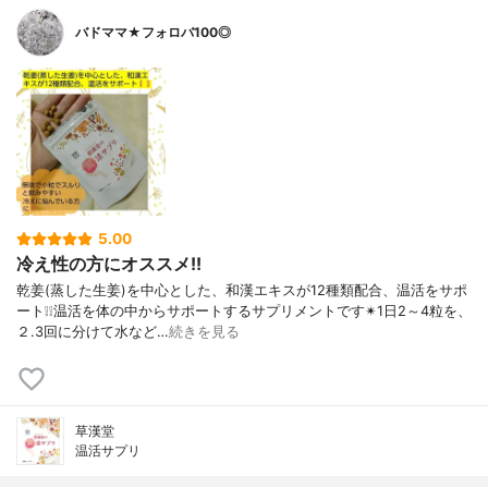
バドママ★フォロバ100◎
5.00
冷え性の方にオススメ!!
乾姜(蒸した生姜)を中心とした、和漢エキスが12種類配合、温活をサポ
ート❕❕温活を体の中からサポートするサプリメントです✴1日2～4粒を、
２.3回に分けて水など…
続きを見る
草漢堂
温活サプリ