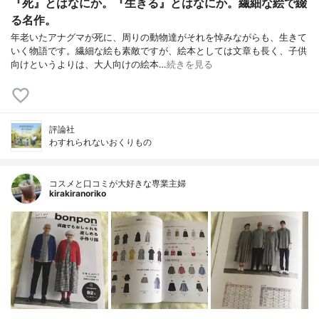
『死』とはなにか。『生きる』とはなにか。繊細な絵で綴
る名作。
年老いたアナグマが死に、周りの動物達がそれを悼みながらも、生きて
いく物語です。繊細な絵も素敵ですが、絵本としては文章も長く、子供
向けというよりは、大人向けの絵本…
続きを見る
評論社
わすれられないおくりもの
コスメと口コミが大好きな専業主婦
kirakiranoriko