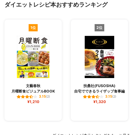
ダイエットレシピ本おすすめランキング
1位
2位
文藝春秋
扶桑社(FUSOSHA)
月曜断食ビジュアルBOOK
自宅でできるライザップ食事編
3.15
3.15
(2)
(2)
¥1,210
¥1,320