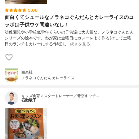
5.00
面白くてシュールなノラネコぐんだんとカレーライスのコ
ラボは子供ウケ間違いなし！
幼稚園児や小学校低学年くらいの子供達に大人気な、ノラネコぐんだん
シリーズの絵本です。わが家は金曜日にカレーをよく作る(そして土曜
日のランチもカレーにする作戦)し…
続きを見る
白泉社
ノラネコぐんだん カレーライス
キッズ食育マスタートレーナー／青空キッチ…
石動敬子