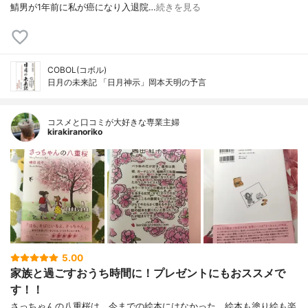
鯖男が1年前に私が癌になり入退院…
続きを見る
COBOL(コボル)
日月の未来記 「日月神示」岡本天明の予言
コスメと口コミが大好きな専業主婦
kirakiranoriko
5.00
家族と過ごすおうち時間に！プレゼントにもおススメで
す！！
さっちゃんの八重桜は、今までの絵本にはなかった、絵本も塗り絵も楽