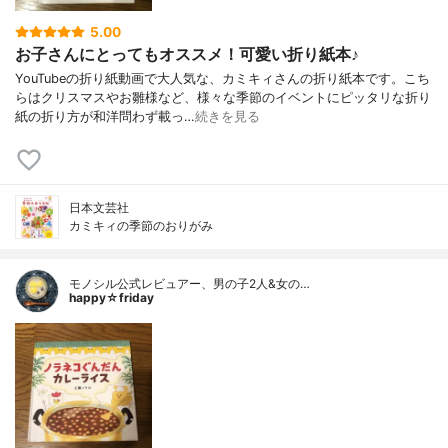
5.00
お子さんにとってもオススメ！可愛い折り紙本♪
YouTubeの折り紙動画で大人気な、カミキィさんの折り紙本です。こち
らはクリスマスやお雛様など、様々な季節のイベントにピッタリな折り
紙の折り方が和洋問わず載っ…
続きを見る
日本文芸社
カミキィの季節のおりがみ
モノシル公式レビュアー、男の子2人&女の…
happy☆friday