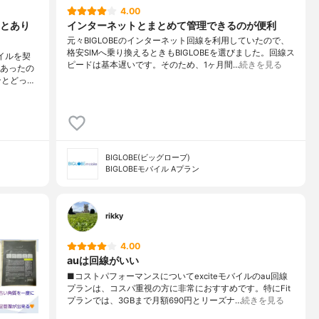
4.00
とあり
インターネットとまとめて管理できるのが便利
元々BIGLOBEのインターネット回線を利用していたので、
格安SIMへ乗り換えるときもBIGLOBEを選びました。回線ス
イルを契
ピードは基本遅いです。そのため、1ヶ月間…
続きを見る
があったの
ンとどっ…
BIGLOBE(ビッグローブ)
BIGLOBEモバイル Aプラン
rikky
4.00
auは回線がいい
■コストパフォーマンスについてexciteモバイルのau回線
プランは、コスパ重視の方に非常におすすめです。特にFit
プランでは、3GBまで月額690円とリーズナ…
続きを見る