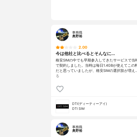
事務職
奥野裕
2.00
今は他社と比べるとそんなに...
格安SIMの中でも早期参入してきたサービスで当
で契約しました。当時は毎日1.4GBが使えてこの
だと思っていましたが、格安SIMの選択肢が増え
る
DTI(ディーティーアイ)
DTI SIM
事務職
奥野裕