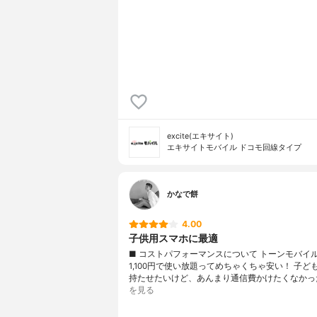
excite(エキサイト)
エキサイトモバイル ドコモ回線タイプ
かなで餅
4.00
子供用スマホに最適
■ コストパフォーマンスについて トーンモバイ
1,100円で使い放題ってめちゃくちゃ安い！ 子ど
持たせたいけど、あんまり通信費かけたくなかっ
を見る