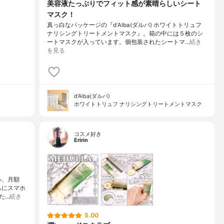
美容液たっぷりでフィット感が素晴らしいシート
マスク！
真っ白なパッケージの『d'Alba(ダルバ) ホワイトトリュフ
ナリシングトリートメントマスク』。箱の中には５枚のシ
ートマスクが入っています。個包装されたシートマ…
続き
を見る
d'Alba(ダルバ)
ホワイトトリュフ ナリシングトリートメントマスク
コスメ好き
Eririn
ル、月額
もにスマホ
た…
続き
5.00