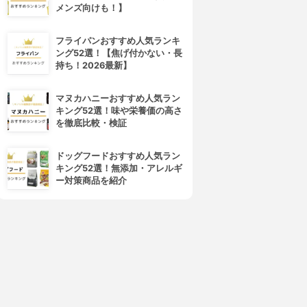
メンズ向けも！】
フライパンおすすめ人気ランキ
ング52選！【焦げ付かない・長
4位
5位
持ち！2026最新】
マヌカハニーおすすめ人気ラン
キング52選！味や栄養価の高さ
を徹底比較・検証
ドッグフードおすすめ人気ラン
キング52選！無添加・アレルギ
ー対策商品を紹介
リトルネットワーク
GMOインターネットグループ
リトルサーバー
ConoHa WING
3.08
3.07
(3)
¥0
¥0