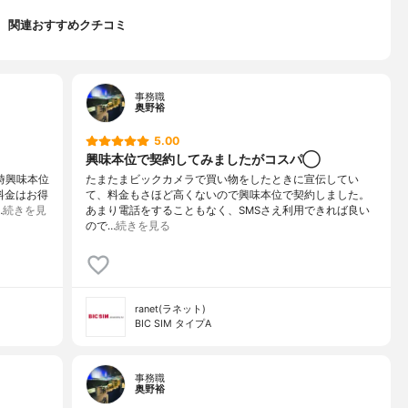
関連おすすめクチコミ
事務職
奥野裕
5.00
興味本位で契約してみましたがコスパ◯
時興味本位
たまたまビックカメラで買い物をしたときに宣伝してい
料金はお得
て、料金もさほど高くないので興味本位で契約しました。
…
続きを見
あまり電話をすることもなく、SMSさえ利用できれば良い
ので…
続きを見る
ranet(ラネット)
BIC SIM タイプA
事務職
奥野裕