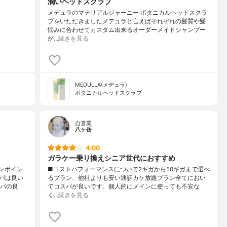
潤いヘッドスクラブ
メデュラのマテリアルジャーニー ボタニカルヘッドスクラ
ブをいただきましたメデュラと言えばそれぞれの髪質や髪
悩みに合わせてカスタム出来るオーダーメイドシャンプー
が…
続きを見る
MEDULLA(メデュラ)
ボタニカルヘッドスクラブ
自営業
八ヶ岳
4.00
ガラケー乗り換えシニア世代におすすめ
ンポイン
■コストパフォーマンスについて2ギガから50ギガまで選べ
パは良い
るプラン、他社よりも安い通話カケ放題プラン全てにおい
スパの良
てコスパが良いです。個人的にメインに使っても不安な
く…
続きを見る