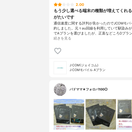
2.00
もう少し選べる端末の種類が増えてくれる
がたいです
通信速度に関する評判が良かったのでJCOMモバ
約しました。元々au回線を利用していて馴染み
でAプランを選びましたが、正直などころDプラ
続きを見る
J:COM(ジェイコム)
J:COMモバイル Aプラン
バドママ★フォロバ100◎