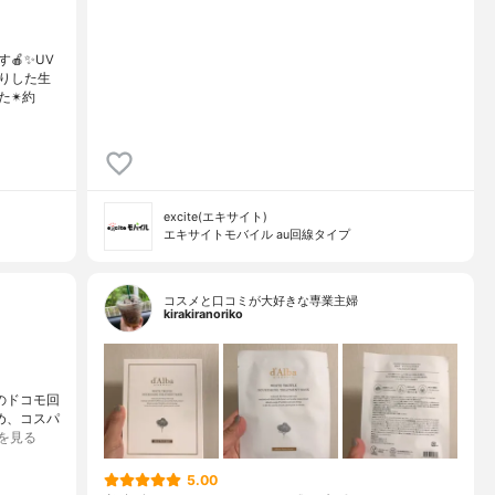
🍎✨UV
りした生
た✴約
excite(エキサイト)
エキサイトモバイル au回線タイプ
コスメと口コミが大好きな専業主婦
kirakiranoriko
ルのドコモ回
め、コスパ
を見る
5.00