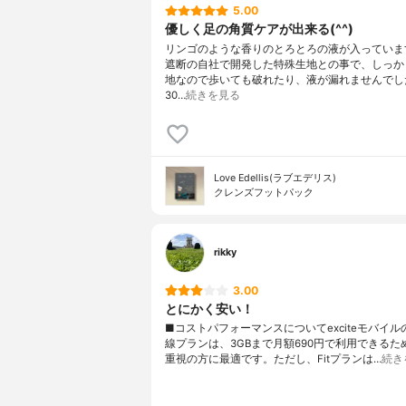
5.00
優しく足の角質ケアが出来る(^^)
リンゴのような香りのとろとろの液が入っています
遮断の自社で開発した特殊生地との事で、しっか
地なので歩いても破れたり、液が漏れませんでし
30…
続きを見る
Love Edellis(ラブエデリス)
クレンズフットパック
rikky
3.00
とにかく安い！
■コストパフォーマンスについてexciteモバイ
線プランは、3GBまで月額690円で利用できるた
重視の方に最適です。ただし、Fitプランは…
続き