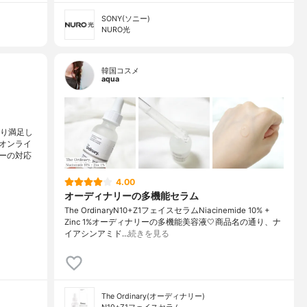
SONY(ソニー)
NURO光
韓国コスメ
aqua
なり満足し
オンライ
ーの対応
4.00
オーディナリーの多機能セラム
The OrdinaryN10+Z1フェイスセラムNiacinemide 10% +
Zinc 1%オーディナリーの多機能美容液🤍商品名の通り、ナ
イアシンアミド…
続きを見る
The Ordinary(オーディナリー)