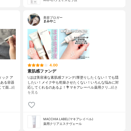
N10+Z1フェイスセラム
美容ブロガー
まみやこ
4.00
素肌感ファンデ
ィック ア
\ ほぼ美容液な素肌感ファンデ/⁡厚塗りしたくない！でも隠
のある容器
したい！メイク中も乾燥させたくない！いろんな悩みに対
くて面…
続
応してくれるのあるよ！⁡⁡💐マキアレーベル薬用クリ…
続き
を見る
MACCHIA LABEL(マキアレイベル)
薬用クリアエステヴェール