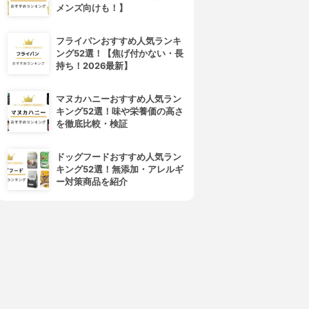
メンズ向けも！】
フライパンおすすめ人気ランキ
ング52選！【焦げ付かない・長
持ち！2026最新】
4位
5位
マヌカハニーおすすめ人気ラン
キング52選！味や栄養価の高さ
を徹底比較・検証
ドッグフードおすすめ人気ラン
キング52選！無添加・アレルギ
ー対策商品を紹介
NTTコミュニケーションズ(エ
LINEモバイル(ラインモバイル)
・ティ・ティ・コミュニケー
LINEモバイル ドコモ回線
ションズ)
3.15
OCN モバイル ONE
¥1,100
3.15
¥1,180