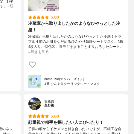
な「お名
す。…
続
5.00
冷蔵庫から取り出したかのようなひやっとした冷
感！
冷蔵庫から取り出したかのようなひやっとした冷感！トラ
ブル寸前のお肌をなだめるひんやり鎮静シートマスク。1箱
4枚入り。個包装。ヨモギをまるごとすりおろしたシート。
…
続きを見る
numbuzin(ナンバーズイン)
4番 ひんやりクーリングシートマスク
事務職
奥野裕
5.00
顔重視で相手を探したい人にぴったり！
段のネッ
子供の頃からイケメンと付き合いたいですが、不細工な自
。特に、
覚があり、30代になってもお金を稼いでイケメンを養いた