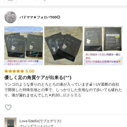
バドママ★フォロバ100◎
5.00
優しく足の角質ケアが出来る(^^)
リンゴのような香りのとろとろの液が入っています🍎✨UV遮断の自社
で開発した特殊生地との事で、しっかりした生地なので歩いても破れた
り、液が漏れませんでした✴約30…
続きを見る
Love Edellis(ラブエデリス)
クレンズフットパック