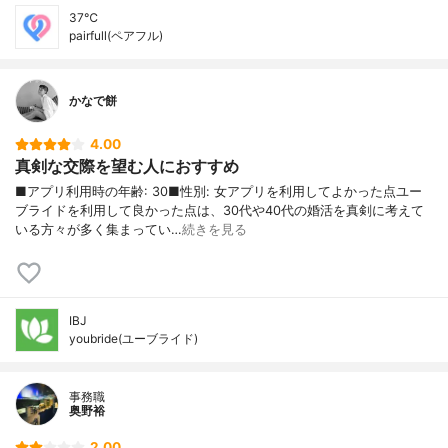
37℃
pairfull(ペアフル)
かなで餅
4.00
真剣な交際を望む人におすすめ
■アプリ利用時の年齢: 30■性別: 女アプリを利用してよかった点ユー
ブライドを利用して良かった点は、30代や40代の婚活を真剣に考えて
いる方々が多く集まってい…
続きを見る
IBJ
youbride(ユーブライド)
事務職
奥野裕
2.00