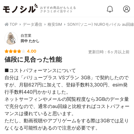
おすすめ商品がもらえる
クチコミポイ活サイト
TOP
データ通信
格安SIM
SONY(ソニー) NUROモバイル au回線
自営業
田中 たかし
4.00
更新日時：6ヶ月以上前
値段に見合った性能
■コストパフォーマンスについて
自分は「バリュープラス VSプラン 3GB」で契約したので
すが、月額627円に加えて、登録手数料3,300円、esim発
行手数料440円かかりました。
ネットサーフィンやメールの閲覧程度なら3GBのデータ量
で充分なので、通常のau回線と比較すればコストパフォー
マンスは優れていると思います。
ただし、動画視聴やアプリゲームをする際は3GBでは足り
なくなる可能性があるので注意が必要です。