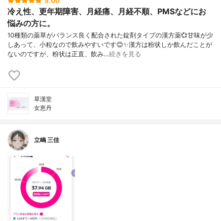
5.00
冷え性、更年期障害、月経痛、月経不順、PMSなどにお
悩みの方に。
10種類の薬草がバランス良く配合された錠剤タイプの漢方薬💞甘味が少
しあって、小粒なので飲みやすいです😊✨漢方は粉状しか飲んだことが
ないのですが、粉状は正直、飲み…
続きを見る
草漢堂
女恵丹
立嶋 三佳