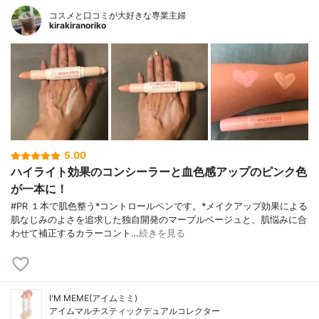
コスメと口コミが大好きな専業主婦
kirakiranoriko
5.00
ハイライト効果のコンシーラーと血色感アップのピンク色
が一本に！
#PR １本で肌色整う*コントロールペンです。*メイクアップ効果による
肌なじみのよさを追求した独自開発のマーブルベージュと、肌悩みに合
わせて補正するカラーコント…
続きを見る
I'M MEME(アイムミミ)
アイムマルチスティックデュアルコレクター