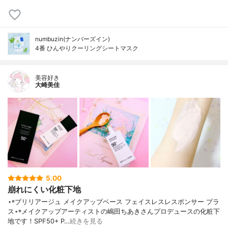
numbuzin(ナンバーズイン)
4番 ひんやりクーリングシートマスク
美容好き
大崎美佳
5.00
崩れにくい化粧下地
⋆꙳ブリリアージュ メイクアップベース フェイスレスレスポンサー プラ
ス⋆꙳メイクアップアーティストの嶋田ちあきさんプロデュースの化粧下
地です！SPF50+ P…
続きを見る