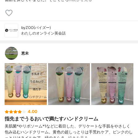
byZOO(バイズー)
わたしのオンライン英会話
恵未
4.00
指先までうるおいで満たすハンドクリーム
美肌菌*やリポソーム*1などに着目した、デリケートな手肌をやさしく
包み込むハンドクリーム。黄色の超しっとりは手荒れケア、ピンクのし
っとりはネイルケア、緑のさらさ…
続きを見る