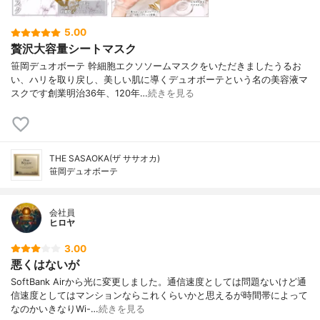
5.00
贅沢大容量シートマスク
笹岡デュオボーテ 幹細胞エクソソームマスクをいただきましたうるお
い、ハリを取り戻し、美しい肌に導くデュオボーテという名の美容液マ
スクです創業明治36年、120年…
続きを見る
THE SASAOKA(ザ ササオカ)
笹岡デュオボーテ
会社員
ヒロヤ
3.00
悪くはないが
SoftBank Airから光に変更しました。通信速度としては問題ないけど通
信速度としてはマンションならこれくらいかと思えるが時間帯によって
なのかいきなりWi-…
続きを見る