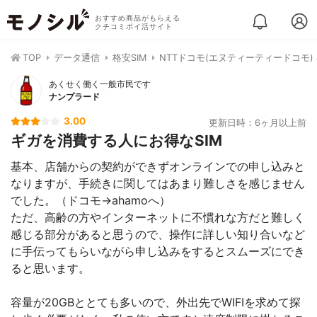
おすすめ商品がもらえる
クチコミポイ活サイト
TOP
データ通信
格安SIM
NTTドコモ(エヌティーティードコモ) a
あくせく働く一般市民です
ナンプラード
3.00
更新日時：6ヶ月以上前
ギガを消費する人にお得なSIM
基本、店舗からの契約ができずオンラインでの申し込みと
なりますが、手続きに関してはあまり難しさを感じません
でした。（ドコモ→ahamoへ）
ただ、高齢の方やインターネットに不慣れな方だと難しく
感じる部分があると思うので、操作に詳しい知り合いなど
に手伝ってもらいながら申し込みをするとスムーズにでき
ると思います。
容量が20GBととても多いので、外出先でWIFIを求めて探