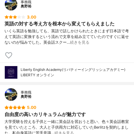
事務職
奥野裕
3.00
英語の対する考え方を根本から変えてもらえました
いくら英語を勉強しても、英語で話しかけられたときにまず日本語で考
えて英語に変換するという流れで文章を組み立てていたのですぐに返せ
ないのが悩みでした。英会話スクー…
続きを見る
Liberty English Academy(リバティーイングリッシュアカデミー)
LIBERTY オンライン
事務職
奥野裕
5.00
自由度の高いカリキュラムが魅力です
大学受験を控える子供と一緒に英会話を習おうと思い、色々英会話教室
を見ていたところ、大人と子供両方に対応していたBerlitzを契約しまし
た。私自身英語に苦手意識…
続きを見る