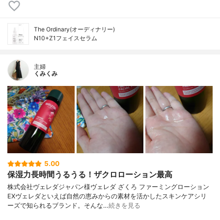
The Ordinary(オーディナリー)
N10+Z1フェイスセラム
主婦
くみくみ
5.00
保湿力長時間うるうる！ザクロローション最高
株式会社ヴェレダジャパン様ヴェレダ ざくろ ファーミングローション
EXヴェレダといえば自然の恵みからの素材を活かしたスキンケアシリ
ーズで知られるブランド。そんな…
続きを見る