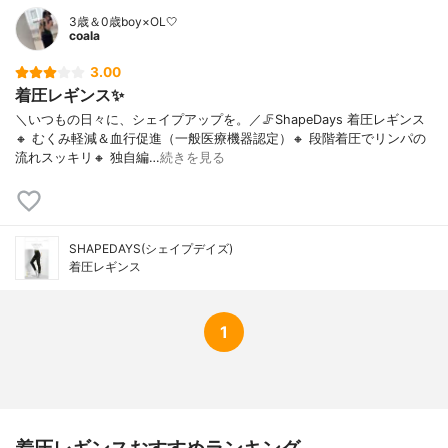
3歳＆0歳boy×OL🤍
coala
3.00
着圧レギンス✨
＼いつもの日々に、シェイプアップを。／🦵ShapeDays 着圧レギンス
🔸 むくみ軽減＆血行促進（一般医療機器認定）🔸 段階着圧でリンパの
流れスッキリ🔸 独自編…
続きを見る
SHAPEDAYS(シェイプデイズ)
着圧レギンス
1