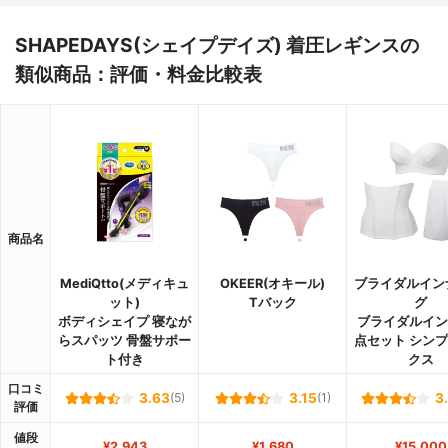
SHAPEDAYS(シェイプデイズ) 着圧レギンスの
類似商品：評価・料金比較表
商品名
MediQtto(メディキュ
OKEER(オキール)
ブライダルイン
ット)
Tバック
グ
ボディシェイプ 寝なが
ブライダルイン
らスパッツ 骨盤サポー
点セット シン
ト付き
クス
口コミ
3.63
(5)
3.15
(1)
3
評価
値段
¥2,943
¥1,680
¥15,000