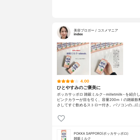
美容ブロガー / コスメマニア
index
4.00
ひとやすみのご褒美に
ポッカサッポロ 雑穀ミルク∼milletmilk∼を紹
ピンクカラーが目を引く、容量200ｍｌの雑穀飲
さしてすぐ飲めるストロー付き。パソコンの…
続
POKKA SAPPORO(ポッカサッポロ)
雑穀ミルク