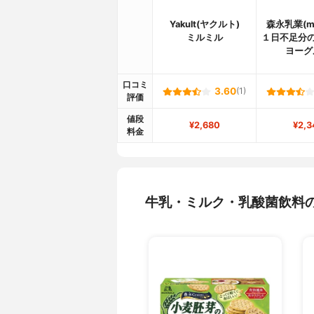
Yakult(ヤクルト)
森永乳業(mo
ミルミル
１日不足分の
ヨーグ
口コミ
3.60
(1)
評価
値段
¥2,680
¥2,3
料金
牛乳・ミルク・乳酸菌飲料