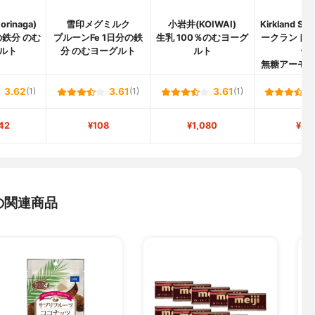
rinaga)
雪印メグミルク
小岩井(KOIWAI)
Kirkland Si
鉄分 のむ
プルーンFe 1日分の鉄
生乳 100％のむヨーグ
ークランド
ルト
分 のむヨーグルト
ルト
ー)
無糖アーモ
3.62
(1)
3.61
(1)
3.61
(1)
42
¥108
¥1,080
¥21
の関連商品