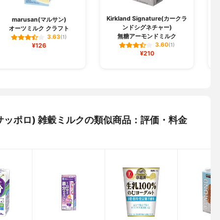
Kirkland Signature(カークラ
marusan(マルサン)
ンドシグネチャー)
オーツミルク クラフト
無糖アーモンドミルク
3.63
(1)
3.60
¥126
(1)
¥210
ッカサッポロ) 雑穀ミルクの類似商品：評価・料金