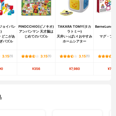
te(ジョイパレ
PINOCCHIO(ピノキオ)
TAKARA TOMY(タカ
BørneLun
)
アンパンマン 天才脳は
ラトミー)
ド)
 どこがあ
じめてのパズル
天井いっぱい! おやすみ
マグ・フ
ぎパズル
ホームシアター
3.15
(1)
3.15
(1)
3.15
(1)
90
¥356
¥7,980
¥7,2
品