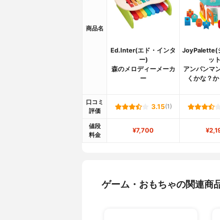
商品名
Ed.Inter(エド・インタ
JoyPalet
ー)
ット
森のメロディーメーカ
アンパンマン
ー
くかな？か
口コミ
3.15
(1)
評価
値段
¥7,700
¥2,1
料金
ゲーム・おもちゃの関連商