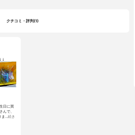
クチコミ・評判(1)
生日に買
さんで、
りま…
続き