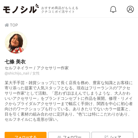
おすすめ商品がもらえる
クチコミポイ活サイト
TOP
七條 美衣
セルフネイラー / アクセサリー作家
@shichijo_nail / 女性
某大手手芸・雑貨ショップにて長く店長を務め、豊富な知識とお客様に
寄り添った提案で人気スタッフとなる。現在はフリーランスの"アクセ
サリー作家"として活動。「思わずほほえんでしまうような、大人かわ
いいアクセサリー」をブランドコンセプトに作品を展開。修理・リメイ
クからブライダルアクセサリーまで幅広く手掛け、関西を中心に初心者
向けのワークショップも行っている。ありきたりでないカラー提案と、
目を引く素材の組み合わせに定評あり。"色"には特にこだわりがあり、
セルフネイルにも造形が深い。
フォローする
フォロワー
シェア