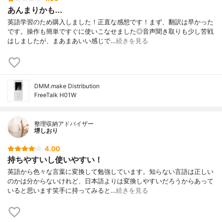
あんまりかも...
英語学習のため購入しました！正直な感想です！まず、翻訳は早かった
です。操作も簡単ですぐに使いこなせました◎音声聞き取りも少し苦戦
はしましたが、まあまあいい感じで…
続きを見る
DMM.make Distribution
FreeTalk H01W
整理収納アドバイザー
堺しおり
4.00
持ちやすいし使いやすい！
英語から色々な言葉に変換して勉強しています。知らない言語は正しい
のかは分からないけれど、日本語よりは変換しやすいだろうからあって
いると思います笑手に持ってみると…
続きを見る