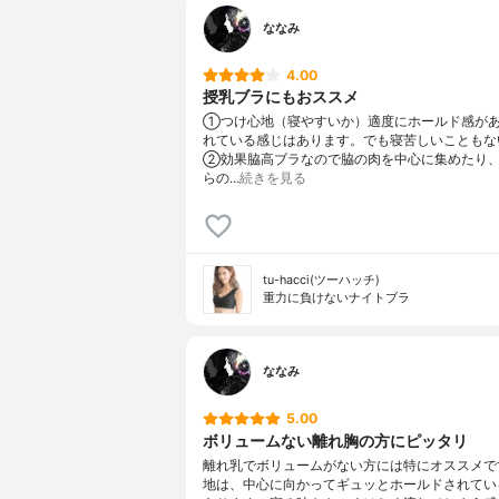
ななみ
4.00
授乳ブラにもおススメ
①つけ心地（寝やすいか）適度にホールド感が
れている感じはあります。でも寝苦しいこともな
②効果脇高ブラなので脇の肉を中心に集めたり
らの…
続きを見る
tu-hacci(ツーハッチ)
重力に負けないナイトブラ
ななみ
5.00
ボリュームない離れ胸の方にピッタリ
離れ乳でボリュームがない方には特にオススメで
地は、中心に向かってギュッとホールドされてい