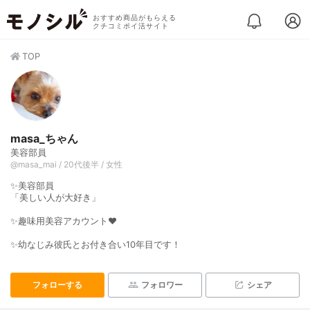
おすすめ商品がもらえる
クチコミポイ活サイト
TOP
masa_ちゃん
美容部員
@masa_mai / 20代後半 / 女性
✨美容部員
「美しい人が大好き」
✨趣味用美容アカウント❤️
✨幼なじみ彼氏とお付き合い10年目です！
フォローする
フォロワー
シェア