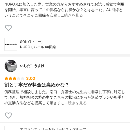
NURO光に加入した際、営業の方からおすすめされてお試し感覚で利用
を開始、率直に言ってこの価格ならお得かな？とは思った。AU回線と
いうことでそこそこ回線も安定し…
続きを見る
SONY(ソニー)
NUROモバイル au回線
いしだこうすけ
3.00
割と丁寧だが料金は高めかな？
債務整理で相談しました。窓口、弁護士の先生共に非常に丁寧に対応し
て頂き、無料相談の枠の中でこちらの状況にあった返済プランや相手と
の交渉方法などを提案して頂きまし…
続きを見る
アヴァンス・リーガルサービス・グループ