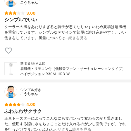
こうちゃん
3.00
シンプルでいい
クーラーの風をあたりすぎると調子が悪くなりやすいため夏場は扇風機
を重宝しています。シンプルなデザインで部屋に溶け込みやすく、いい
働きをしています。風量については…
続きを見る
無印良品(MUJI)
扇風機・リモコン付（低騒音ファン・サーキュレーションタイプ）
ハイポジション R30M-HRB-W
シンプル好き
こうちゃん
4.00
ふわふわサクサク
正直トースターによってこんなにも食パンって変わるのかと驚きまし
た。使用する際に水をちょこっとだけ入れるのが少し面倒ですが、それ
を行うだけで食パンがふわふわサクサ…
続きを見る