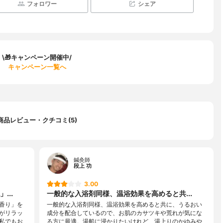
フォロワー
シェア
\🎁キャンペーン開催中/
キャンペーン一覧へ
商品レビュー・クチコミ(5)
鍼灸師
段上 功
3.00
...
一般的な入浴剤同様、温浴効果を高めると共...
香り」を
一般的な入浴剤同様、温浴効果を高めると共に、うるおい
がリラッ
成分を配合しているので、お肌のカサツキや荒れが気にな
私でもお
る方に最適。湯船に浸かりたいけれど、湯上りのかゆみや