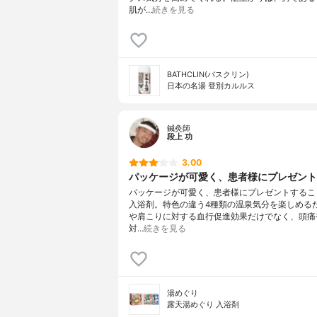
肌が…
続きを見る
BATHCLIN(バスクリン)
日本の名湯 登別カルルス
鍼灸師
段上 功
3.00
パッケージが可愛く、患者様にプレゼントす
パッケージが可愛く、患者様にプレゼントするこ
入浴剤。特色の違う4種類の温泉気分を楽しめる
や肩こりに対する血行促進効果だけでなく、頭痛
対…
続きを見る
湯めぐり
露天湯めぐり 入浴剤