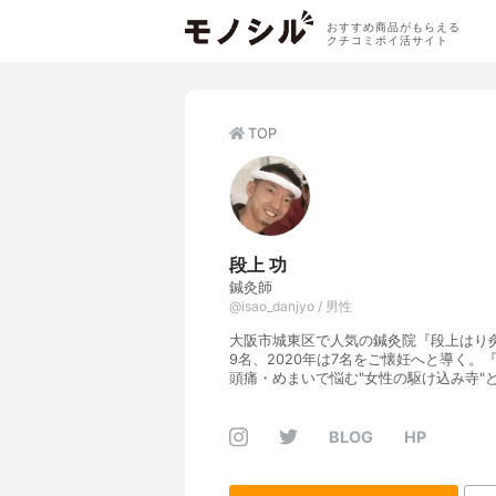
おすすめ商品がもらえる
クチコミポイ活サイト
TOP
段上 功
鍼灸師
@isao_danjyo / 男性
大阪市城東区で人気の鍼灸院『段上はり灸
9名、2020年は7名をご懐妊へと導く
頭痛・めまいで悩む"女性の駆け込み寺"
BLOG
HP