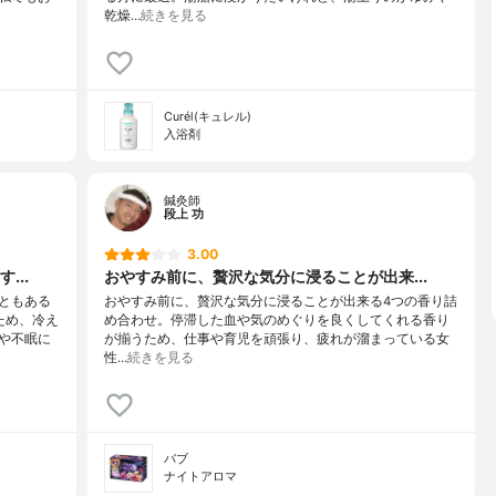
乾燥…
続きを見る
Curél(キュレル)
入浴剤
鍼灸師
段上 功
3.00
...
おやすみ前に、贅沢な気分に浸ることが出来...
ともある
おやすみ前に、贅沢な気分に浸ることが出来る4つの香り詰
ため、冷え
め合わせ。停滞した血や気のめぐりを良くしてくれる香り
や不眠に
が揃うため、仕事や育児を頑張り、疲れが溜まっている女
性…
続きを見る
バブ
ナイトアロマ