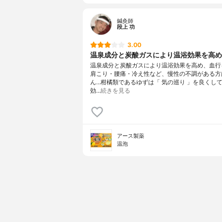
鍼灸師
段上 功
3.00
温泉成分と炭酸ガスにより温浴効果を高め、
温泉成分と炭酸ガスにより温浴効果を高め、血行
肩こり・腰痛・冷え性など、慢性の不調がある方
ん…柑橘類であるゆずは「 気の巡り 」を良くし
効…
続きを見る
アース製薬
温泡