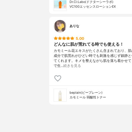
Dr.Ci:Labo(ドクターシーラボ)
VC100エッセンスローションEX
ありな
5.00
どんなに肌が荒れてる時でも使える！
カモミール花エキスがたくさん含まれており、肌
成分で肌荒れがひどい時でも刺激を感じず鎮静と
てくれます。キメを整えながら肌を落ち着かせて
で生…
続きを見る
beplain(ビープレーン)
カモミール 弱酸性トナー