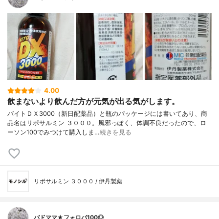
4.00
飲まないより飲んだ方が元気が出る気がします。
バイトＤＸ3000（新日配薬品）と瓶のパッケージには書いてあり、商
品名はリポサルミン ３０００。風邪っぽく、体調不良だったので、ロ
ーソン100でみつけて購入しま…
続きを見る
リポサルミン ３０００ / 伊丹製薬
バドママ★フォロバ100◎