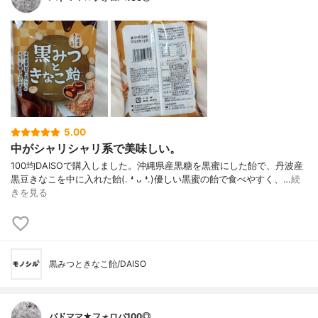
5.00
中がシャリシャリ系で美味しい。
100均DAISOで購入しました。沖縄県産黒糖を黒蜜にした飴で、丹波産
黒豆きなこを中に入れた飴(⁠.⁠ ⁠❛⁠ ⁠ᴗ⁠ ⁠❛⁠.⁠)優しい黒蜜の飴で食べやすく、…
続
きを見る
黒みつときなこ飴/DAISO
バドママ★フォロバ100◎