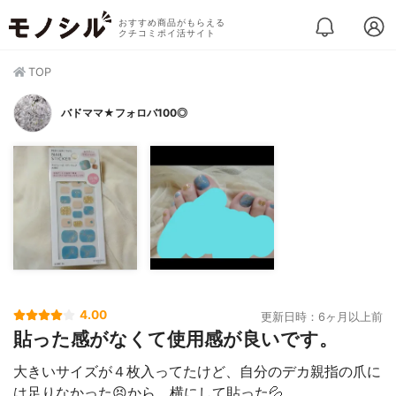
おすすめ商品がもらえる
クチコミポイ活サイト
TOP
バドママ★フォロバ100◎
4.00
更新日時：6ヶ月以上前
貼った感がなくて使用感が良いです。
大きいサイズが４枚入ってたけど、自分のデカ親指の爪に
は足りなかった😣から、横にして貼った💦