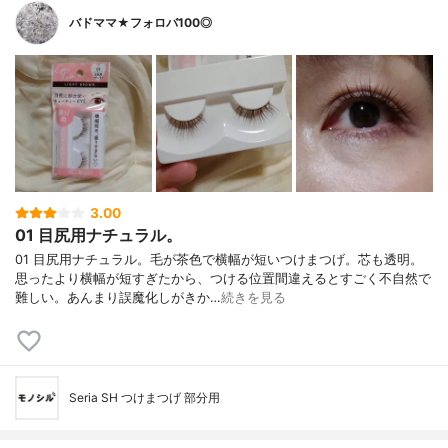
バドママ★フォロバ100◎
3.00
01 目尻用ナチュラル。
01 目尻用ナチュラル。毛が茶色で横幅が短いつけまつげ。芯も透明。
思ったより横幅が短すぎたから、つける位置間違えるとすごく不自然で
難しい。あんまり誤魔化しがきか…
続きを見る
Seria SH つけまつげ 部分用