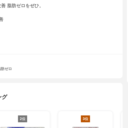
改善 脂肪ゼロをぜひ。
善
脂肪ゼロ
ング
2位
3位