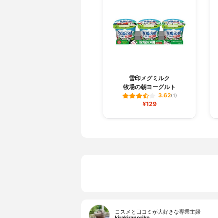
雪印メグミルク
牧場の朝ヨーグルト
3.62
(1)
¥129
コスメと口コミが大好きな専業主婦
kirakiranoriko