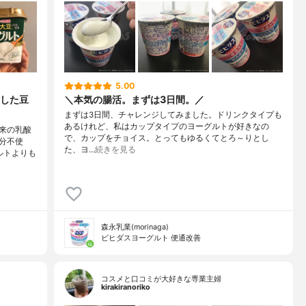
5.00
した豆
＼本気の腸活。まずは3日間。／
まずは3日間、チャレンジしてみました。ドリンクタイプも
あるけれど、私はカップタイプのヨーグルトが好きなの
来の乳酸
で、カップをチョイス。とってもゆるくてとろ～りとし
分不使
た、ヨ…
続きを見る
ルトよりも
森永乳業(morinaga)
ビヒダスヨーグルト 便通改善
コスメと口コミが大好きな専業主婦
kirakiranoriko