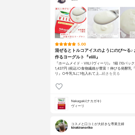
5.00
混ぜるとトルコアイスのようにのび〜る♪ 
作るヨーグルト『viili』
『ホームメイド・VIILI (ヴィーリ)』 1箱 (10パッ
1,437円 (税込)○食物繊維が豊富！伸びる発酵乳
リ』○牛乳1Lに1包入れて上…
続きを見る
Nakagaki(ナカガキ)
ヴィーリ
コスメと口コミが大好きな専業主婦
kirakiranoriko