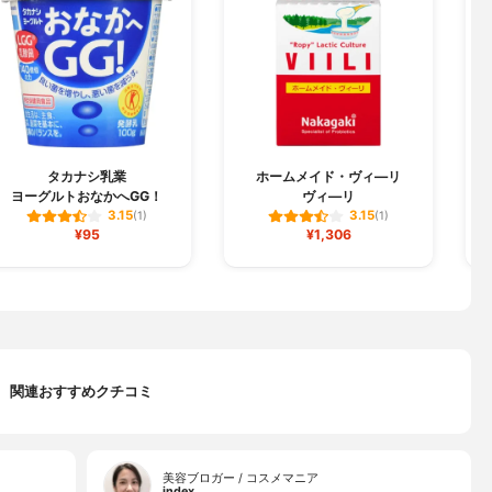
タカナシ乳業
ホームメイド・ヴィ―リ
ヨーグルトおなかへGG！
ヴィ―リ
3.15
3.15
(1)
(1)
¥95
¥1,306
関連おすすめクチコミ
美容ブロガー / コスメマニア
index