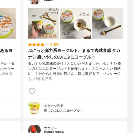
4.00
あるヨ
ぷにっと弾力系ヨーグルト、まるで肉球食感 タカ
ナシ 癒いやしのぷにぷにヨーグルト
りたい『タ
タカナシ乳業株式会社さんにいただきました。タカナシ 癒
のパッケー
しのぷにぷにヨーグルトを紹介します。ぷにっとした肉球
…
続きを
に、ふたからも可愛い猫さん。娘は猫好きで、パッケージ
も…
続きを見る
タカナシ乳業
癒しのぷにぷにヨーグルト
ブロガー
@eccoroco5