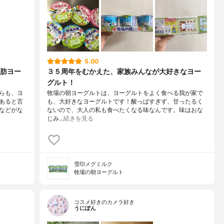
5.00
肪ヨー
３５周年をむかえた、家族みんなが大好きなヨー
グルト！
らも、ヨ
牧場の朝ヨーグルトは、ヨーグルトをよく食べる我が家で
あると言
も、大好きなヨーグルトです！酸っぱすぎず、甘ったるく
などがな
ないので、大人の私も食べたくなる味なんです。味はおな
じみ…
続きを見る
雪印メグミルク
牧場の朝ヨーグルト
コスメ好きのカメラ好き
うにぽん