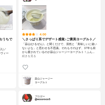
4.00
おうちで
＼さっぱり系でデザート感覚♪ご褒美ヨーグルト／
「蒜山(ひるぜん)」と聞くだけで、漠然と「美味しいに違い
ないよな」と思わせる不思議。それもそのはず、37年も前
ク入)／
から愛されているのが蒜山ジャージーヨーグルト！ふん…
『ヴィー
続きを見る
蒜山ジャージー
ヨーグルト
ブロガー
@eccoroco5