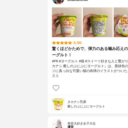
5.00
驚くほどかためで、弾力のある噛み応えの
ーグルト！
#PR #ヨーグルト #猫 #スイーツ好きな人と繋が
カナシ 癒しのぷにぷにヨーグルト』は、黄緑色
ジに真っ白な可愛い猫の肉球のイラストがついた
見る
タカナシ乳業
癒しのぷにぷにヨーグルト
美容大好き女子大生
優亜