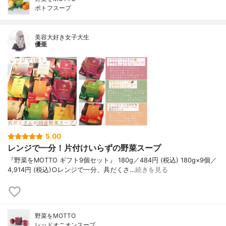
ポトフスープ
美容大好き女子大生
優亜
5.00
レンジで一分！片付けいらずの野菜スープ
『野菜をMOTTO ギフト9個セット』 180g／484円 (税込) 180g×9個／
4,914円 (税込)○レンジで一分、具だくさ…
続きを見る
野菜をMOTTO
レッドオニオンスープ