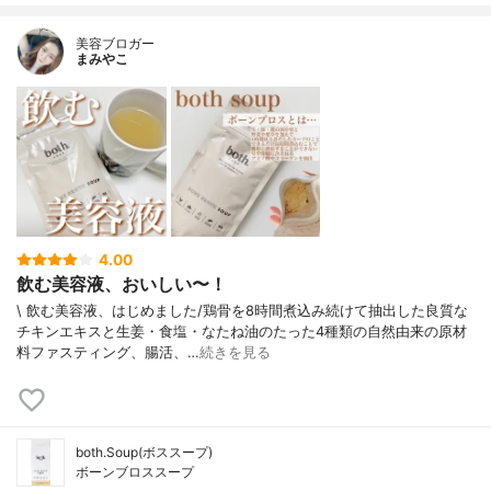
美容ブロガー
まみやこ
4.00
飲む美容液、おいしい〜！
\ 飲む美容液、はじめました/⁡鶏骨を8時間煮込み続けて抽出した良質な
チキンエキスと生姜・食塩・なたね油のたった4種類の自然由来の原材
料⁡ファスティング、腸活、…
続きを見る
both.Soup(ボススープ)
ボーンブロススープ