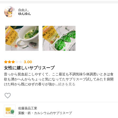
自由人。
ゆんゆん
3.00
女性に嬉しいサプリスープ
昔っから貧血起こしやすくて、ここ最近も不調気味💦体調悪いときは食
欲も湧かへんからちょっと気になってたサプリスープ試してみた🥄⁡袋開
けた時から既にゆずの香りが強か…
続きを見る
佐藤薬品工業
葉酸・鉄・カルシウムのサプリスープ