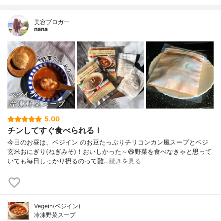
美容ブロガー
nana
5.00
チンしてすぐ食べられる！
今日のお昼は、ベジイン のお豆たっぷりチリコンカン風スープとベジ
玄米おにぎり(ねぎみそ)！おいしかった～😆野菜を食べなきゃと思って
いても毎日しっかり摂るのって難…
続きを見る
Vegein(ベジイン)
冷凍野菜スープ