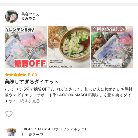
美容ブロガー
まみやこ
5.00
美味しすぎるダイエット
\ レンチン5分で糖質OFF /⁡これぞまさしく、忙しい人に勧めたいお手軽
激ウマダイエットサポート⁡⁡💐LACOOK MARCHE⁡⁡美味しく置き換えダイ
エット…
続きを見る
LACOOK MARCHE(ラコックマルシェ)
もち麦スープ