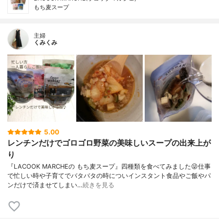
もち麦スープ
主婦
くみくみ
5.00
レンチンだけでゴロゴロ野菜の美味しいスープの出来上が
り
『LACOOK MARCHEの もち麦スープ』四種類を食べてみました😜仕事
で忙しい時や子育てでバタバタの時についインスタント食品やご飯やパ
ンだけで済ませてしまい…
続きを見る