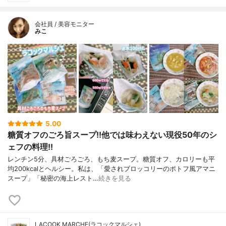
会社員 / 美容モニター
みこ
5.00
糖質オフのごろ旨スープ!!他では味わえない現役50年のシ
ェフの料理!!
レンチン5分、具材ごろごろ、もち麦スープ。糖質オフ、カロリーも平
均200kcalとヘルシー。私は、「愛されブロッコリーのポトフ風アマニ
スープ」「秘密の海上レスト…
続きを見る
LACOOK MARCHE(ラコックマルシェ)