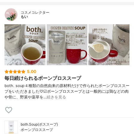
コスメコレクター
もい
5.00
毎日続けられるボーンブロススープ
both. soup４種類の自然由来の原材料だけで作られたボーンブロススー
プをいただきました♡☑︎ボーンブロススープとは一般的には鶏などの肉
や骨に、野菜や薬草を…
続きを見る
both.Soup(ボススープ)
ボーンブロススープ