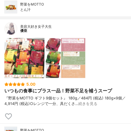
野菜をMOTTO
とん汁
美容大好き女子大生
優亜
5.00
いつもの食事にプラス一品！野菜不足を補うスープ
『野菜をMOTTO ギフト9個セット』 180g／484円 (税込) 180g×9個／
4,914円 (税込)○レンジで一分、具だくさ…
続きを見る
野菜をMOTTO