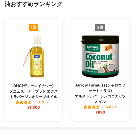
油おすすめランキング
1位
2位
Jarrow Formulas(ジャロウフ
DHC(ディーエイチシー)
ォーミュラズ)
ヌニェス・デ・プラド エクス
エキストラバージンココナッツ
トラバージンオリーブオイル
オイル
3.70
(25)
3.62
¥1,800
(1)
¥890