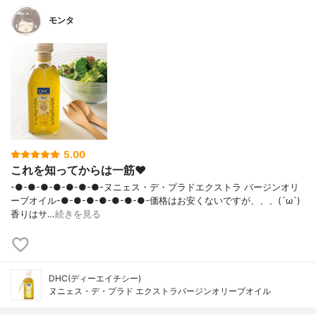
モンタ
5.00
これを知ってからは一筋❤️
-●-●-●-●-●-●-●-ヌニェス・デ・プラドエクストラ バージンオリ
ーブオイル-●-●-●-●-●-●-●-価格はお安くないですが、、、(´ω`)
香りはサ…
続きを見る
DHC(ディーエイチシー)
ヌニェス・デ・プラド エクストラバージンオリーブオイル