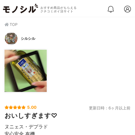
おすすめ商品がもらえる
クチコミポイ活サイト
TOP
シルシル
5.00
更新日時：6ヶ月以上前
おいしすぎます♡
ヌニェス・デプラド
安心安全 有機