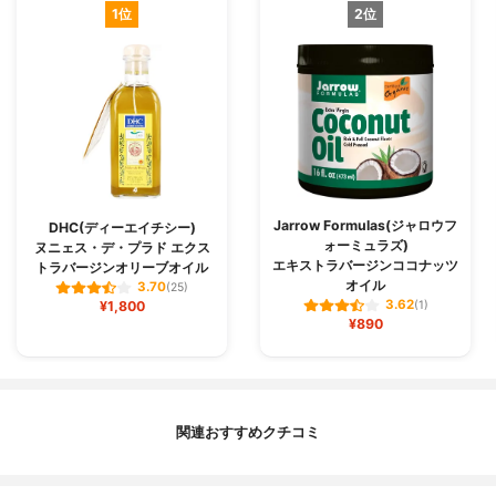
1位
2位
Jarrow Formulas(ジャロウフ
DHC(ディーエイチシー)
ォーミュラズ)
ヌニェス・デ・プラド エクス
エキストラバージンココナッツ
トラバージンオリーブオイル
オイル
3.70
(25)
3.62
¥1,800
(1)
¥890
関連おすすめクチコミ