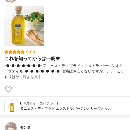
5.00
これを知ってからは一筋❤️
-●-●-●-●-●-●-●-ヌニェス・デ・プラドエクストラ バージンオリ
ーブオイル-●-●-●-●-●-●-●-価格はお安くないですが、、、(´ω`)
香りはサ…
続きを見る
DHC(ディーエイチシー)
ヌニェス・デ・プラド エクストラバージンオリーブオイル
モンタ