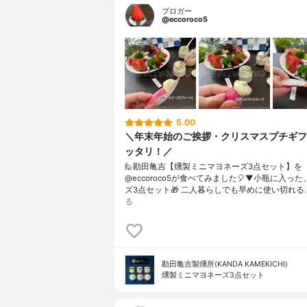
ブロガー
@eccoroco5
5.00
＼年末年始のご挨拶・クリスマスプチギフ
ッタリ！／
🙋勘田亀吉【燻製ミニマヨネーズ3点セット】を
@eccoroco5が食べてみました🎈⁡⁡⁡▼⁡小瓶に入
ズ3点セット🎁 二人暮らしでも早めに使い切れる
る
勘田亀吉製燻所(KANDA KAMEKICHI)
燻製ミニマヨネーズ3点セット