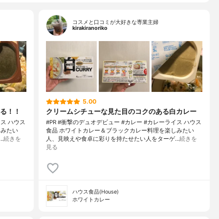
コスメと口コミが大好きな専業主婦
kirakiranoriko
5.00
る！！
クリームシチューな見た目のコクのある白カレー
イス ハウス
#PR #衝撃のデュオデビュー #カレー #カレーライス ハウス
しみたい
食品 ホワイトカレー＆ブラックカレー料理を楽しみたい
…
続きを
人、見映えや食卓に彩りを持たせたい人をターゲ…
続きを
見る
ハウス食品(House)
ホワイトカレー