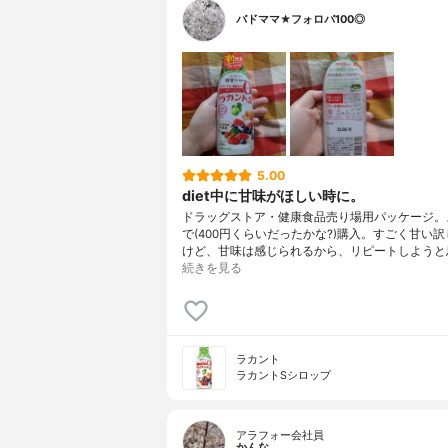
バドママ★フォロバ100◎
5.00
diet中に甘味がほしい時に。
ドラッグストア・健康食品売り場用パッケージ。
で(400円くらいだったかな?)購入。すごく甘い
けど、甘味は感じられるから、リピートしようと
続きを見る
ラカント
ラカントSシロップ
アラフォー会社員
かんな