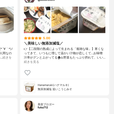
5.00
＼美味しい無添加減塩／
∀｀*)ﾉ
👉【二段階の熟成によって生まれる「複雑な味」】⁡寒くな
人間なの
ってきて、いつもに増して温かい汁物が恋しくて…お味噌
…
続きを
汁率がグンと上がってる🏠♨️野菜もたっぷり摂れて、いい…
続きを見る
Hanamaruki(ハナマルキ)
無添加減塩 追いこうじみそ
美容ブロガー
fuka712