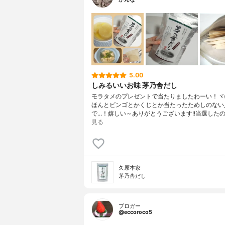
5.00
しみるいいお味 茅乃舎だし
モラタメのプレゼントで当たりましたわーい！ヾ(*´
ほんとビンゴとかくじとか当たったためしのない
で…！嬉しい～ありがとうございます!!当選したの
見る
久原本家
茅乃舎だし
ブロガー
@eccoroco5