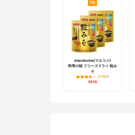
1位
marukome(マルコメ)
料亭の味 フリーズドライ 粒み
そ
3.15
(2)
¥516