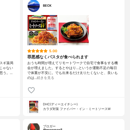
BECK
5.00
罪悪感なくパスタが食べられます
スギ薬局
おうち時間が増えてリモートワークで自宅で食事をする機
訳じゃない
会が増えました。するとやはり…というか運動不足の毎日
思う。…
で体重が不安に。でも出来るだけ太りたくないと、良いも
のは…
続きを見る
DHC(ディーエイチシー)
カラダ対策 ファイバー・イン・ミートソースW
ブロガー
@eccoroco5