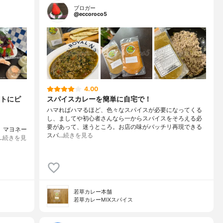
ブロガー
@eccoroco5
4.00
トにピ
スパイスカレーを簡単に自宅で！
ハマればハマるほど、色々なスパイスが必要になってくる
し、ましてや初心者さんなら一からスパイスをそろえる必
要があって、迷うところ。お店の味がバッチリ再現できる
った、マヨネー
スパ…
続きを見る
…
続きを見
若草カレー本舗
若草カレーMIXスパイス