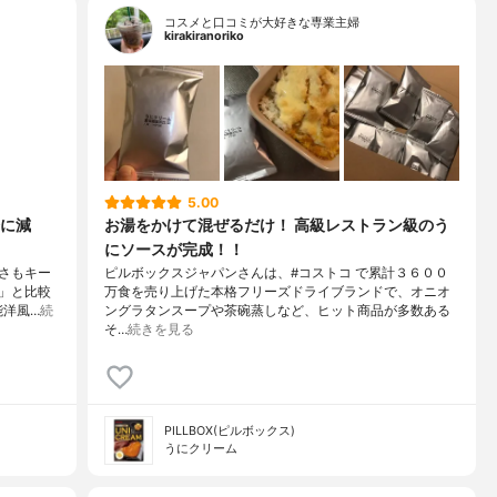
コスメと口コミが大好きな専業主婦
kirakiranoriko
5.00
に減
お湯をかけて混ぜるだけ！ 高級レストラン級のう
にソースが完成！！
さもキー
ピルボックスジャパンさんは、#コストコ で累計３６００
ン」と比較
万食を売り上げた本格フリーズドライブランドで、オニオ
能洋風…
続
ングラタンスープや茶碗蒸しなど、ヒット商品が多数ある
そ…
続きを見る
PILLBOX(ピルボックス)
うにクリーム