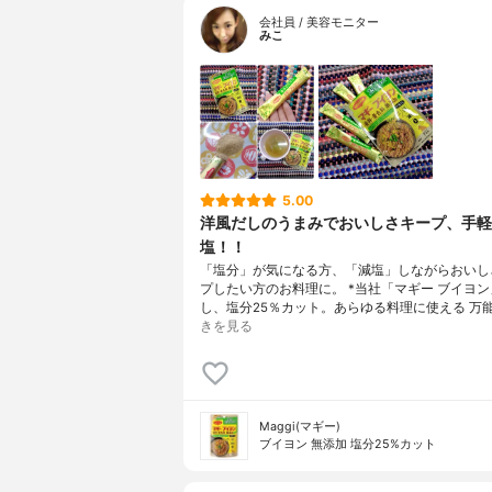
会社員 / 美容モニター
みこ
5.00
洋風だしのうまみでおいしさキープ、手軽
塩！！
「塩分」が気になる方、「減塩」しながらおいし
プしたい方のお料理に。 *当社「マギー ブイヨ
し、塩分25％カット。あらゆる料理に使える 万
きを見る
Maggi(マギー)
ブイヨン 無添加 塩分25%カット