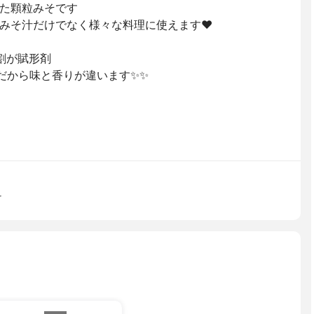
た顆粒みそです
みそ汁だけでなく様々な料理に使えます❤️
割が賦形剤
％だから味と香りが違います✨✨
そ