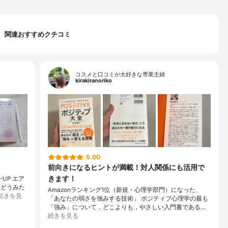
関連おすすめクチコミ
コスメと口コミが大好きな専業主婦
kirakiranoriko
5.00
前向きになるヒントが満載！対人関係にも活用で
きます！
UP エア
ぶどうみた
Amazonランキング1位（新規・心理学部門）になった、
続きを見
「あなたの弱さを強みする技術」 ポジティブ心理学の最も
「強み」について，どこよりも，やさしい入門書である…
続きを見る