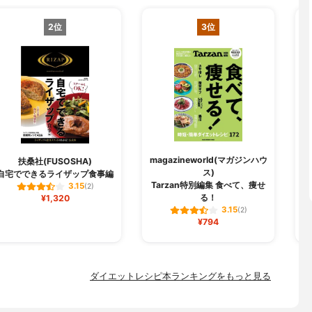
2位
3位
magazineworld(マガジンハウ
扶桑社(FUSOSHA)
ス)
自宅でできるライザップ食事編
Tarzan特別編集 食べて、痩せ
3.15
(2)
る！
¥1,320
3.15
(2)
¥794
ダイエットレシピ本ランキングをもっと見る