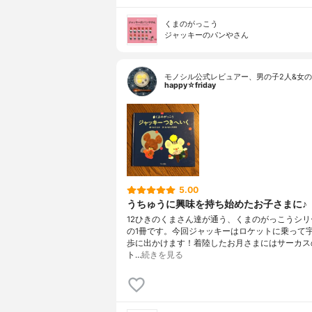
くまのがっこう
ジャッキーのパンやさん
モノシル公式レビュアー、男の子2人&女の
happy☆friday
5.00
うちゅうに興味を持ち始めたお子さまに♪
12ひきのくまさん達が通う、くまのがっこうシリ
の1冊です。今回ジャッキーはロケットに乗って
歩に出かけます！着陸したお月さまにはサーカス
ト…
続きを見る