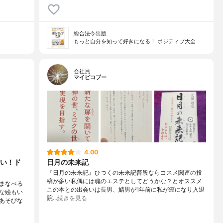
総合法令出版
もっと自分を知って好きになる！ ポジティブ大全
会社員
マイピコブー
4.00
い！ド
日月の未来記
『日月の未来記』ひつくの未来記普段ならコスメ関連の投
稿が多い私偶には魂のエステとしてどうかな？とオススメ
まなべる
この本との出会いは長男、鯖男が1年前に私が癌になり入退
な絵もい
院…
続きを見る
あそびな