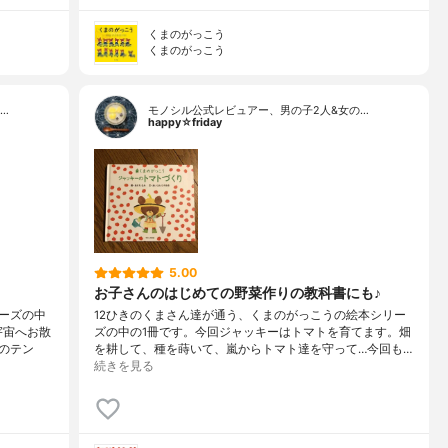
くまのがっこう
くまのがっこう
…
モノシル公式レビュアー、男の子2人&女の…
happy☆friday
5.00
お子さんのはじめての野菜作りの教科書にも♪
ーズの中
12ひきのくまさん達が通う、くまのがっこうの絵本シリー
宇宙へお散
ズの中の1冊です。今回ジャッキーはトマトを育てます。畑
のテン
を耕して、種を蒔いて、嵐からトマト達を守って…今回も…
続きを見る