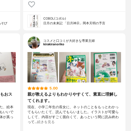
COBOL(コボル)
あそび
日月の未来記 「日月神示」岡本天明の予言
コスメと口コミが大好きな専業主婦
kirakiranoriko
5.00
もおス
親が教えるよりもわかりやすくて、素直に理解し
てくれます。
た、絵本
現在、小学二年生の長女に、ネットのことをもっとわかっ
もいいで
てもらいたくて、読んでもらいました。イラストが可愛ら
体が真っ
しくて、内容がすごく面白くて、あっという間に読み終わ
って…
続きを見る