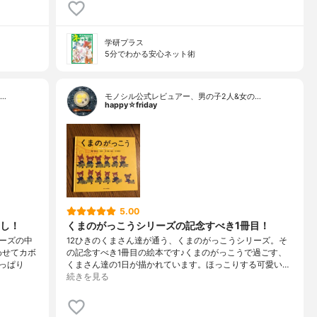
学研プラス
5分でわかる安心ネット術
…
モノシル公式レビュアー、男の子2人&女の…
happy☆friday
5.00
し！
くまのがっこうシリーズの記念すべき1冊目！
ーズの中
12ひきのくまさん達が通う、くまのがっこうシリーズ。そ
わせてカボ
の記念すべき1冊目の絵本です♪くまのがっこうで過ごす、
っぱり
くまさん達の1日が描かれています。ほっこりする可愛い…
続きを見る