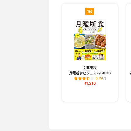
1位
文藝春秋
月曜断食ビジュアルBOOK
3.15
(2)
¥1,210