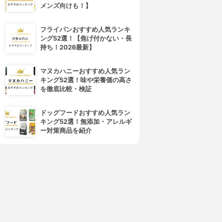
メンズ向けも！】
4位
5位
フライパンおすすめ人気ランキ
ング52選！【焦げ付かない・長
持ち！2026最新】
マヌカハニーおすすめ人気ラン
キング52選！味や栄養価の高さ
を徹底比較・検証
ドッグフードおすすめ人気ラン
講談社
宝島社
キング52選！無添加・アレルギ
「腹ペタ」スープダイエット
3ヵ月で-17kg 3日間糖質リセ
ー対策商品を紹介
作りおきで、かんたん！
ットレシピ
3.15
3.15
(2)
(2)
¥1,320
¥605