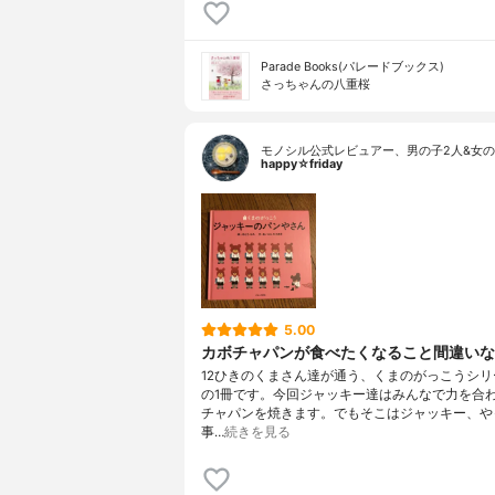
Parade Books(パレードブックス)
さっちゃんの八重桜
モノシル公式レビュアー、男の子2人&女の
happy☆friday
5.00
カボチャパンが食べたくなること間違いな
12ひきのくまさん達が通う、くまのがっこうシリ
の1冊です。今回ジャッキー達はみんなで力を合
チャパンを焼きます。でもそこはジャッキー、や
事…
続きを見る