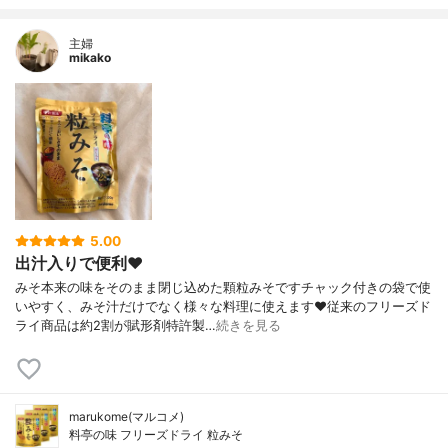
主婦
mikako
5.00
出汁入りで便利❤️
みそ本来の味をそのまま閉じ込めた顆粒みそですチャック付きの袋で使
いやすく、みそ汁だけでなく様々な料理に使えます❤️従来のフリーズド
ライ商品は約2割が賦形剤特許製…
続きを見る
marukome(マルコメ)
料亭の味 フリーズドライ 粒みそ