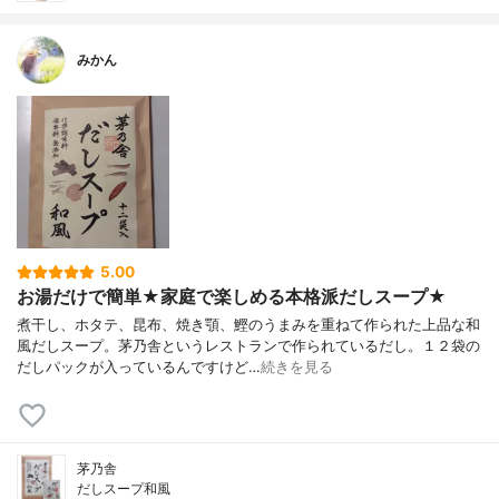
みかん
5.00
お湯だけで簡単★家庭で楽しめる本格派だしスープ★
煮干し、ホタテ、昆布、焼き顎、鰹のうまみを重ねて作られた上品な和
風だしスープ。茅乃舎というレストランで作られているだし。１２袋の
だしパックが入っているんですけど…
続きを見る
茅乃舎
だしスープ和風