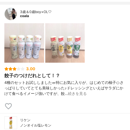
3歳＆0歳boy×OL🤍
coala
3.00
餃子のつけだれとして！？
4種のセットお試ししました🥗特にお気に入りが、はじめての柚子🍊さ
っぱりしていてとても美味しかった♪ドレッシングといえばサラダにか
けて食べるイメージ強いですが、餃…
続きを見る
リケン
ノンオイル塩レモン