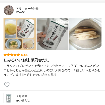
アラフォー会社員
かんな
5.00
しみるいいお味 茅乃舎だし
モラタメのプレゼントで当たりましたわーい！ヾ(*´∀｀*)ﾉほんとビン
ゴとかくじとか当たったためしのない人間なので…！嬉しい～ありがと
うございます!!当選したの…
続きを見る
久原本家
茅乃舎だし