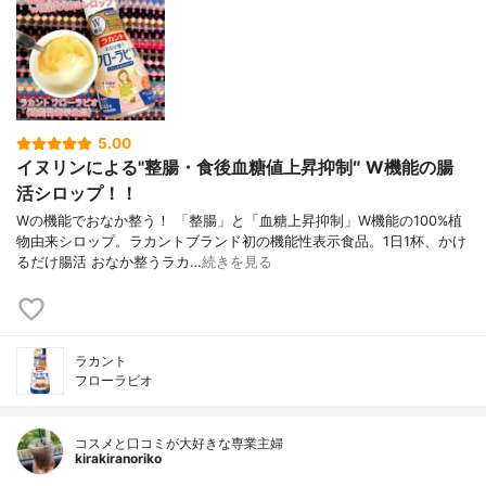
5.00
イヌリンによる"整腸・食後血糖値上昇抑制″ W機能の腸
活シロップ！！
Wの機能でおなか整う！ 「整腸」と「血糖上昇抑制」W機能の100%植
物由来シロップ。ラカントブランド初の機能性表示食品。1日1杯、かけ
るだけ腸活 おなか整うラカ…
続きを見る
ラカント
フローラビオ
コスメと口コミが大好きな専業主婦
kirakiranoriko