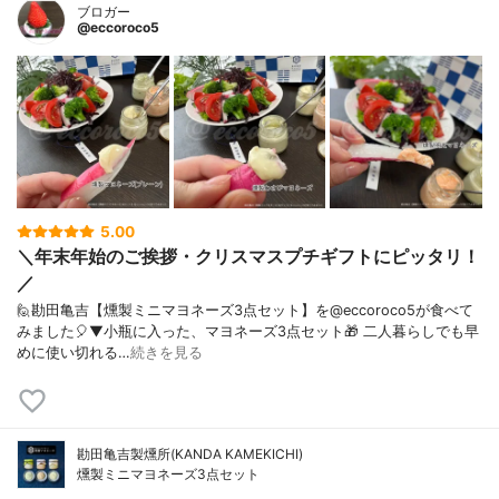
ブロガー
@eccoroco5
5.00
＼年末年始のご挨拶・クリスマスプチギフトにピッタリ！
／
🙋勘田亀吉【燻製ミニマヨネーズ3点セット】を@eccoroco5が食べて
みました🎈⁡⁡⁡▼⁡小瓶に入った、マヨネーズ3点セット🎁 二人暮らしでも早
めに使い切れる…
続きを見る
勘田亀吉製燻所(KANDA KAMEKICHI)
燻製ミニマヨネーズ3点セット